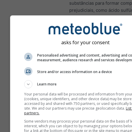
substâncias para formar com
prejudiciais, como ácido sulfú
sulfuroso e partículas de sulfa
Exposições de curto praz
podem prejudicar o siste
respiratório humano e difi
asks for your consent
respiração.
Personalised advertising and content, advertising and c
SO₂ e outros óxidos de e
measurement, audience research and services develop
podem contribuir para a 
Store and/or access information on a device
ácida, que pode prejudica
ecossistemas sensíveis.
Learn more
Crianças, idosos e pesso
Your personal data will be processed and information from you
sofrem de asma são
(cookies, unique identifiers, and other device data) may be store
particularmente sensívei
accessed by and shared with 750 partners, or used specifically b
site. We and our partners may use precise geolocation data.
List
efeitos do SO₂.
partners.
Some vendors may process your personal data on the basis of l
Dióxido de nitrogénio (NO₂)
é
interest, which you can object to by managing your options belo
castanho avermelhado que t
for a link at the bottom of this page or in the site menu to manag