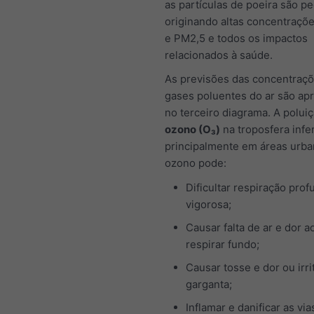
as partículas de poeira são p
originando altas concentraçõ
e PM2,5 e todos os impactos
relacionados à saúde.
As previsões das concentraç
gases poluentes do ar são ap
no terceiro diagrama. A polui
ozono (O₃)
na troposfera infe
principalmente em áreas urba
ozono pode:
Dificultar respiração prof
vigorosa;
Causar falta de ar e dor a
respirar fundo;
Causar tosse e dor ou irri
garganta;
Inflamar e danificar as via