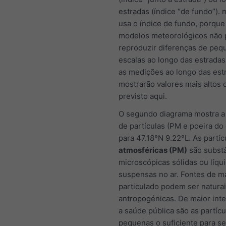
estradas (índice “de fundo”).
usa o índice de fundo, porque
modelos meteorológicos não
reproduzir diferenças de peq
escalas ao longo das estradas
as medições ao longo das est
mostrarão valores mais altos 
previsto aqui.
O segundo diagrama mostra a
de partículas (PM e poeira do
para 47.18°N 9.22°L. As partíc
atmosféricas (PM)
são subst
microscópicas sólidas ou líqu
suspensas no ar. Fontes de ma
particulado podem ser natura
antropogénicas. De maior int
a saúde pública são as partícu
pequenas o suficiente para s