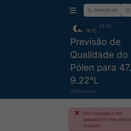
23:30
16 °C
Previsão de
Qualidade do 
Pólen para 47
9.22°L
1570m s.n.m.
This forecast is not
available for the selec
location