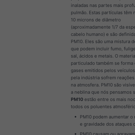
inaladas nas partes mais pro
pulmão. Estas partículas têm
10 microns de diâmetro
(aproximadamente 1/7 da esp
cabelo humano) e são defini
PM10. Eles são uma mistura d
que podem incluir fumo, fulig
sal, ácidos e metais. O materia
particulado também se forma
gases emitidos pelos veículo
pela indústria sofrem reações
na atmosfera. PM10 são visíve
a neblina que nós pensamos s
PM10
estão entre os mais noc
todos os poluentes atmosféri
PM10 podem aumentar o
e gravidade dos ataques 
PM10 causam ou agravam