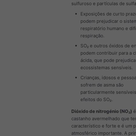
sulfuroso e partículas de sulfa
Exposições de curto praz
podem prejudicar o siste
respiratório humano e difi
respiração.
SO₂ e outros óxidos de e
podem contribuir para a 
ácida, que pode prejudica
ecossistemas sensíveis.
Crianças, idosos e pesso
sofrem de asma são
particularmente sensívei
efeitos do SO₂.
Dióxido de nitrogénio (NO₂)
é
castanho avermelhado que t
característico e forte e é um 
atmosférico importante. A prin