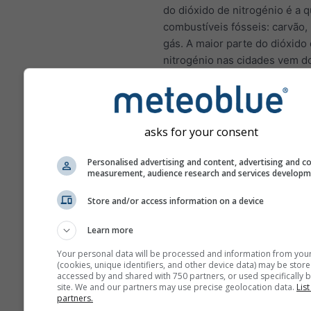
do dióxido de nitrogénio é a 
combustíveis fósseis: carvão,
gás. A maior parte do dióxido
nitrogénio nas cidades vem d
de veículos motorizados. O di
nitrogénio é um importante p
atmosférico porque contribui 
formação do ozono, que pode 
asks for your consent
impactos significativos na sa
humana.
Personalised advertising and content, advertising and c
measurement, audience research and services develop
NO₂ inflama o revestimen
pulmões e pode reduzir a
Store and/or access information on a device
imunidade a infeções pu
Learn more
NO₂ causa problemas como
Your personal data will be processed and information from you
tosse, resfriados, gripe e
(cookies, unique identifiers, and other device data) may be store
bronquite
accessed by and shared with 750 partners, or used specifically b
site. We and our partners may use precise geolocation data.
List
partners.
Para a Europa, o meteograma