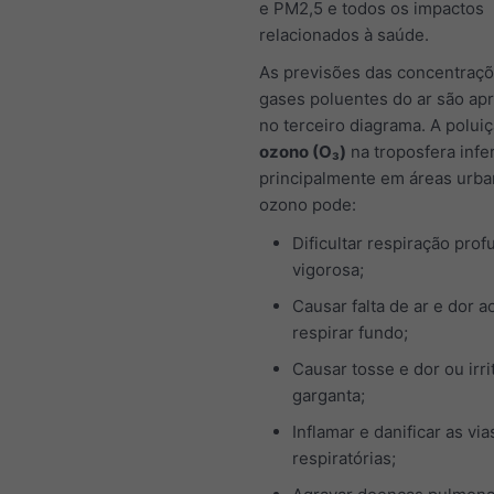
e PM2,5 e todos os impactos
relacionados à saúde.
As previsões das concentraç
gases poluentes do ar são ap
no terceiro diagrama. A polui
ozono (O₃)
na troposfera infe
principalmente em áreas urba
ozono pode:
Dificultar respiração prof
vigorosa;
Causar falta de ar e dor a
respirar fundo;
Causar tosse e dor ou irri
garganta;
Inflamar e danificar as via
respiratórias;