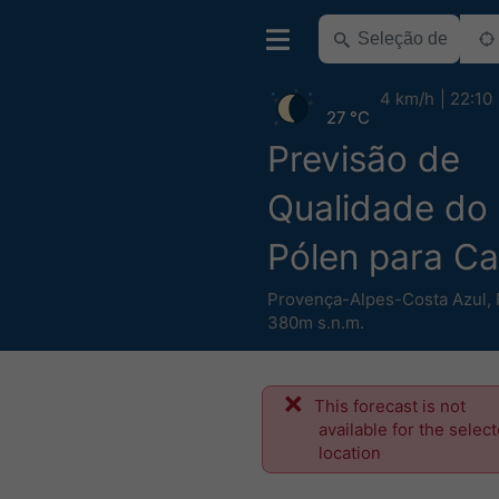
4 km/h
22:10
27 °C
Previsão de
Qualidade do 
Pólen para Ca
Provença-Alpes-Costa Azul
,
380m s.n.m.
This forecast is not
available for the selec
location