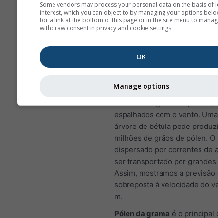
poluição do ar tem um quarto
Some vendors may process your personal data on the basis of l
interest, which you can object to by managing your options belo
mostrando a previsão do póle
for a link at the bottom of this page or in the site menu to manag
Callas.
withdraw consent in privacy and cookie settings.
Pólen de bétula
é um dos ale
mais comuns transportados pe
OK
durante a primavera, ou no fin
em latitudes mais altas. Conf
Manage options
árvores florescem, elas liber
minúsculos grãos de pólen qu
espalhados com o vento. Uma
árvore de bétula pode produzi
milhões de grãos de pólen. O 
dispersado por correntes de 
ser transportado por grandes 
Assim, mostramos a previsão 
sobreposta à velocidade do v
m.
Pólen da grama
é o principal