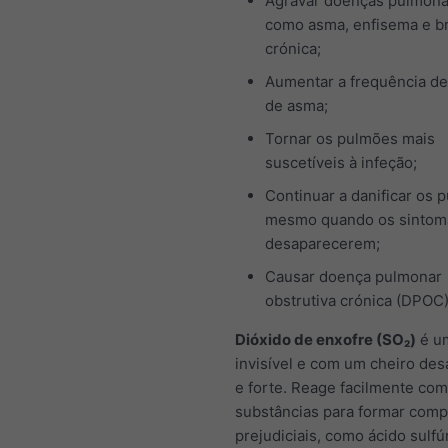
Agravar doenças pulmona
como asma, enfisema e b
crónica;
Aumentar a frequência de
de asma;
Tornar os pulmões mais
suscetíveis à infeção;
Continuar a danificar os 
mesmo quando os sintom
desaparecerem;
Causar doença pulmonar
obstrutiva crónica (DPOC
Dióxido de enxofre (SO₂)
é u
invisível e com um cheiro des
e forte. Reage facilmente com
substâncias para formar com
prejudiciais, como ácido sulfú