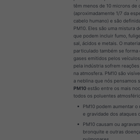
têm menos de 10 microns de 
(aproximadamente 1/7 da esp
cabelo humano) e são defini
PM10. Eles são uma mistura d
que podem incluir fumo, fulig
sal, ácidos e metais. O materia
particulado também se forma
gases emitidos pelos veículo
pela indústria sofrem reações
na atmosfera. PM10 são visíve
a neblina que nós pensamos s
PM10
estão entre os mais noc
todos os poluentes atmosféri
PM10 podem aumentar o
e gravidade dos ataques 
PM10 causam ou agravam
bronquite e outras doenç
pulmonares