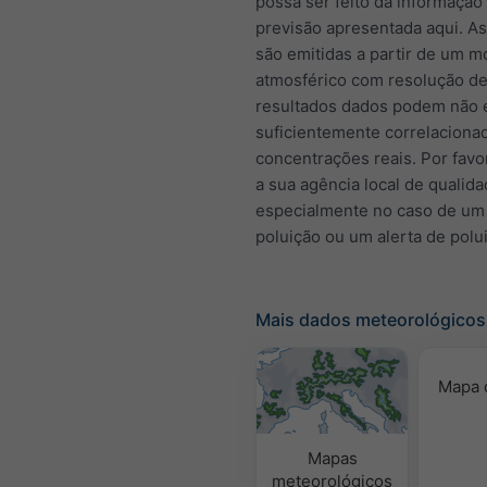
possa ser feito da informação
previsão apresentada aqui. A
são emitidas a partir de um m
atmosférico com resolução de
resultados dados podem não 
suficientemente correlacion
concentrações reais. Por favo
a sua agência local de qualida
especialmente no caso de um
poluição ou um alerta de polu
Mais dados meteorológicos
Mapa 
Mapas
meteorológicos