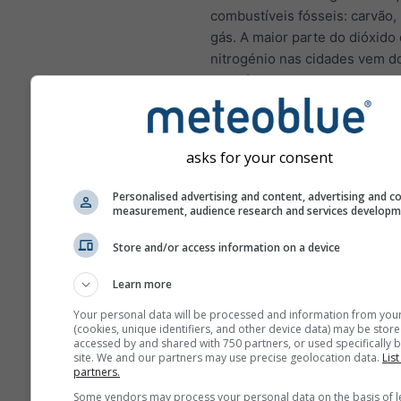
combustíveis fósseis: carvão,
gás. A maior parte do dióxido
nitrogénio nas cidades vem d
de veículos motorizados. O di
nitrogénio é um importante p
atmosférico porque contribui 
formação do ozono, que pode 
asks for your consent
impactos significativos na sa
humana.
Personalised advertising and content, advertising and c
measurement, audience research and services develop
NO₂ inflama o revestimen
pulmões e pode reduzir a
Store and/or access information on a device
imunidade a infeções pu
Learn more
NO₂ causa problemas como
tosse, resfriados, gripe e
Your personal data will be processed and information from you
(cookies, unique identifiers, and other device data) may be store
bronquite
accessed by and shared with 750 partners, or used specifically b
site. We and our partners may use precise geolocation data.
List
Para a Europa, o meteograma
partners.
poluição do ar tem um quarto
Some vendors may process your personal data on the basis of l