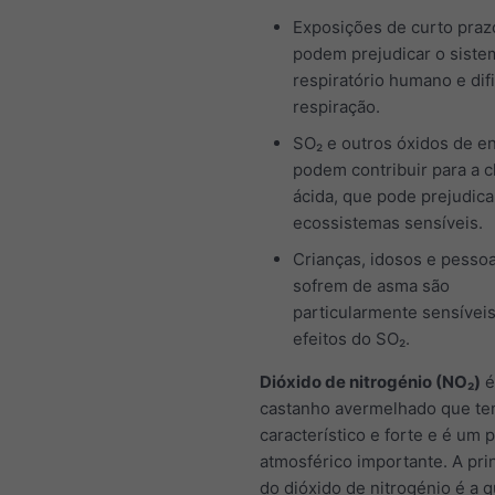
Exposições de curto praz
podem prejudicar o siste
respiratório humano e difi
respiração.
SO₂ e outros óxidos de e
podem contribuir para a 
ácida, que pode prejudica
ecossistemas sensíveis.
Crianças, idosos e pesso
sofrem de asma são
particularmente sensívei
efeitos do SO₂.
Dióxido de nitrogénio (NO₂)
é
castanho avermelhado que t
característico e forte e é um 
atmosférico importante. A prin
do dióxido de nitrogénio é a 