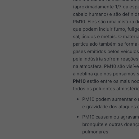
(aproximadamente 1/7 da esp
cabelo humano) e são defini
PM10. Eles são uma mistura d
que podem incluir fumo, fulig
sal, ácidos e metais. O materia
particulado também se forma
gases emitidos pelos veículo
pela indústria sofrem reações
na atmosfera. PM10 são visíve
a neblina que nós pensamos s
PM10
estão entre os mais noc
todos os poluentes atmosféri
PM10 podem aumentar o
e gravidade dos ataques 
PM10 causam ou agravam
bronquite e outras doenç
pulmonares