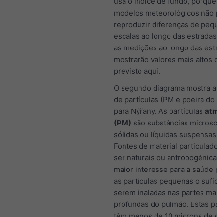
usa o índice de fundo, porque
modelos meteorológicos não
reproduzir diferenças de peq
escalas ao longo das estradas
as medições ao longo das est
mostrarão valores mais altos 
previsto aqui.
O segundo diagrama mostra a
de partículas (PM e poeira do
para Nýřany. As partículas
atm
(PM)
são substâncias microsc
sólidas ou líquidas suspensas 
Fontes de material particula
ser naturais ou antropogénica
maior interesse para a saúde 
as partículas pequenas o sufi
serem inaladas nas partes ma
profundas do pulmão. Estas pa
têm menos de 10 microns de 