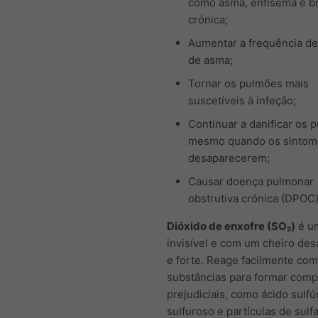
como asma, enfisema e b
crónica;
Aumentar a frequência de
de asma;
Tornar os pulmões mais
suscetíveis à infeção;
Continuar a danificar os 
mesmo quando os sintom
desaparecerem;
Causar doença pulmonar
obstrutiva crónica (DPOC
Dióxido de enxofre (SO₂)
é u
invisível e com um cheiro des
e forte. Reage facilmente com
substâncias para formar com
prejudiciais, como ácido sulfú
sulfuroso e partículas de sulfa