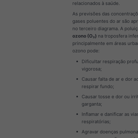
relacionados à saúde.
As previsões das concentraç
gases poluentes do ar são ap
no terceiro diagrama. A polui
ozono (O₃)
na troposfera infe
principalmente em áreas urba
ozono pode:
Dificultar respiração prof
vigorosa;
Causar falta de ar e dor a
respirar fundo;
Causar tosse e dor ou irri
garganta;
Inflamar e danificar as via
respiratórias;
Agravar doenças pulmona