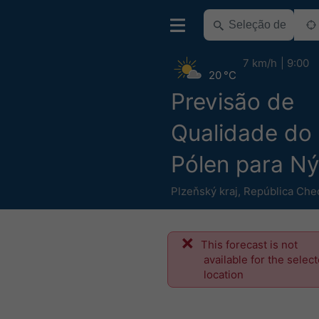
7 km/h
9:00
20 °C
Previsão de
Qualidade do 
Pólen para N
Plzeňský kraj
,
República Che
This forecast is not
available for the selec
location