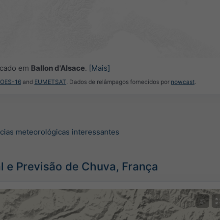
locado em
Ballon d'Alsace
.
[Mais]
GOES-16
and
EUMETSAT
. Dados de relâmpagos fornecidos por
nowcast
.
ícias meteorológicas interessantes
 e Previsão de Chuva, França
©