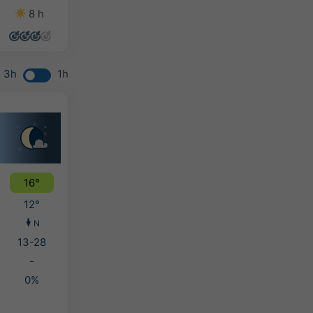
8 h
14 h
13 h
7 h
3h
1h
16°
12°
N
13-28
-
0%