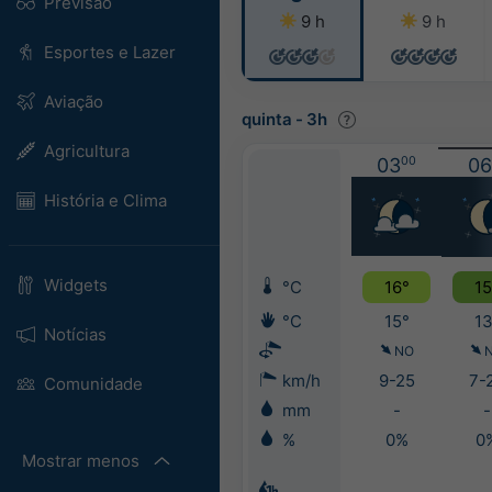
Previsão
9 h
9 h
Esportes e Lazer
Aviação
quinta
-
3h
Agricultura
03
00
06
História e Clima
Widgets
°C
16°
15
°C
15°
13
Notícias
NO
km/h
9-25
7-
Comunidade
mm
-
-
%
0%
0
Mostrar menos