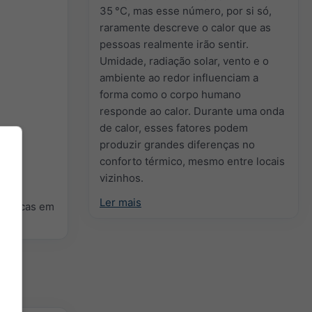
35 °C, mas esse número, por si só,
raramente descreve o calor que as
pessoas realmente irão sentir.
Umidade, radiação solar, vento e o
ambiente ao redor influenciam a
forma como o corpo humano
responde ao calor. Durante uma onda
de calor, esses fatores podem
produzir grandes diferenças no
conforto térmico, mesmo entre locais
vizinhos.
Ler mais
ológicas em