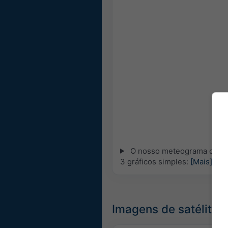
O nosso meteograma de 5 di
3 gráficos simples:
[Mais]
Imagens de satélite,