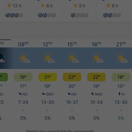
13 h
8 h
5 h
9 h
00
09
00
12
00
15
00
18
00
21
00
°
19°
21°
22°
22°
18°
°
17°
19°
20°
19°
15°
NO
NO
ONO
NO
NNO
N
23
7-24
13-30
15-37
15-34
13-30
-
-
-
-
-
%
0%
0%
0%
0%
5%
Nenhuma precipitação esperada