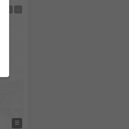
Satélite
+
−
Sem radar
Com radar
Temperatura medida
Precipitação medida
Screenshot
©