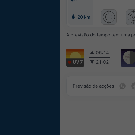
20 km
A previsão do tempo tem uma pr
▲
06:14
UV 7
▼
21:02
Previsão de acções