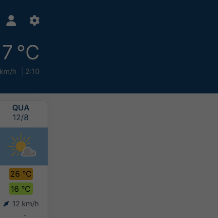
17 °C
 km/h
2:10
QUA
QUI
SEX
SÁB
12/8
13/8
14/8
15/8
26 °C
27 °C
24 °C
21 °C
16 °C
18 °C
17 °C
15 °C
12 km/h
12 km/h
12 km/h
14 km/h
-
-
-
-