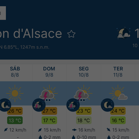
on d'Alsace
10
N 6.85°L,
1247m s.n.m.
SÁB
DOM
SEG
TER
8/8
9/8
10/8
11/8
26 °C
27 °C
23 °C
24 °C
13 °C
17 °C
18 °C
16 °C
12 km/h
15 km/h
16 km/h
15 km/h
-
0-2 mm
0-10 mm
0-2 mm