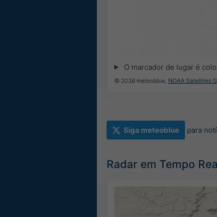
O marcador de lugar é co
© 2026 meteoblue,
NOAA Satellites 
Siga meteoblue
para not
Radar em Tempo Real