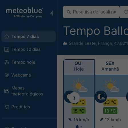
Tempo Ball
Tempo 7 dias
Grande Leste
,
França
,
47.82°
Tempo 10 dias
Tempo hoje
QUI
SEX
Hoje
Amanhã
Webcams
Mapas
meteorológicos
❯
23 °C
23 °C
Produtos
15 °C
13 °C
15 km/h
13 km/h
-
-