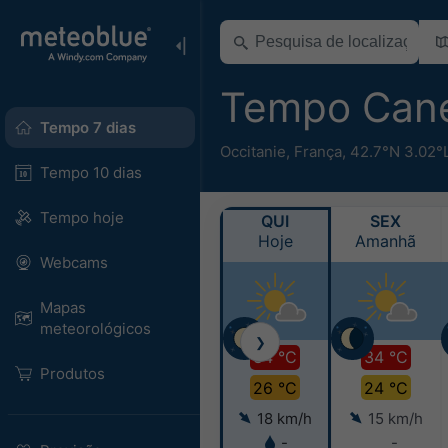
Tempo Cane
Tempo 7 dias
Occitanie
,
França
,
42.7°N 3.02°
Tempo 10 dias
Tempo hoje
QUI
SEX
Hoje
Amanhã
Webcams
Mapas
meteorológicos
❯
34 °C
34 °C
Produtos
26 °C
24 °C
18 km/h
15 km/h
-
-