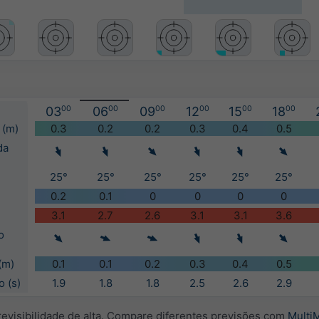
03
00
06
00
09
00
12
00
15
00
18
00
 (m)
0.3
0.2
0.2
0.3
0.4
0.5
da
25°
25°
25°
25°
25°
25°
0.2
0.1
0
0
0
0
3.1
2.7
2.6
3.1
3.1
3.6
o
(m)
0.1
0.1
0.2
0.3
0.4
0.5
 (s)
1.9
1.8
1.8
2.5
2.6
2.9
evisibilidade de alta. Compare diferentes previsões com
Multi