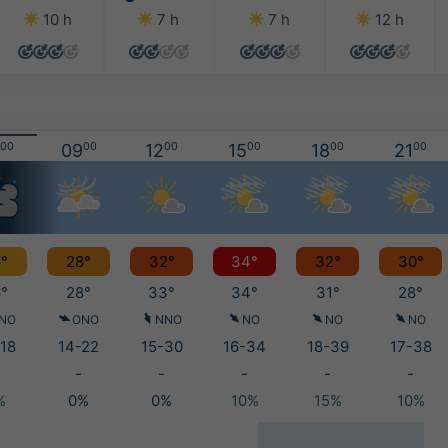
10 h
7 h
7 h
12 h
00
09
00
12
00
15
00
18
00
21
00
°
28°
32°
34°
32°
30°
°
28°
33°
34°
31°
28°
NO
ONO
NNO
NO
NO
NO
18
14-22
15-30
16-34
18-39
17-38
-
-
-
-
-
%
0%
0%
10%
15%
10%