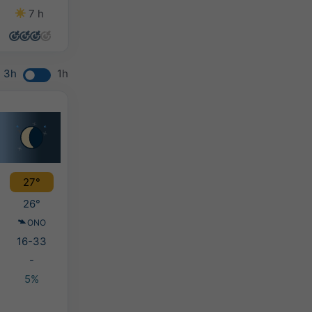
7 h
14 h
13 h
13 h
3h
1h
27°
26°
ONO
16-33
-
5%