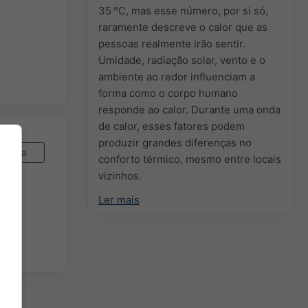
35 °C, mas esse número, por si só,
raramente descreve o calor que as
pessoas realmente irão sentir.
Umidade, radiação solar, vento e o
ambiente ao redor influenciam a
forma como o corpo humano
responde ao calor. Durante uma onda
de calor, esses fatores podem
produzir grandes diferenças no
Agora
conforto térmico, mesmo entre locais
vizinhos.
Ler mais