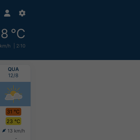
8 °C
 km/h
2:10
QUA
QUI
SEX
SÁB
12/8
13/8
14/8
15/8
31 °C
35 °C
32 °C
30 °C
23 °C
25 °C
24 °C
23 °C
13 km/h
10 km/h
18 km/h
18 km/h
-
-
2-5 mm
-