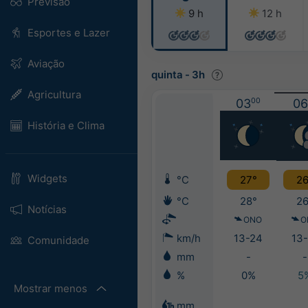
Previsão
9 h
12 h
Esportes e Lazer
Aviação
quinta
-
3h
Agricultura
03
00
06
História e Clima
Widgets
°C
27°
26
°C
28°
26
Notícias
ONO
O
km/h
13-24
13-
Comunidade
mm
-
-
%
0%
5
Mostrar menos
mm