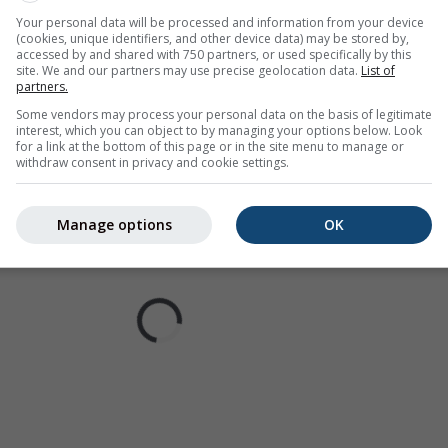
- Tempo Canet-en-Roussillon
Your personal data will be processed and information from your device
(cookies, unique identifiers, and other device data) may be stored by,
accessed by and shared with 750 partners, or used specifically by this
site. We and our partners may use precise geolocation data.
List of
partners.
Some vendors may process your personal data on the basis of legitimate
interest, which you can object to by managing your options below. Look
for a link at the bottom of this page or in the site menu to manage or
withdraw consent in privacy and cookie settings.
Manage options
OK