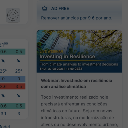
AD FREE
Remover anúncios por 9 € por ano.
21
00
0.6
0.5
25°
25°
0
0
Webinar: Investindo em resiliência
com análise climática
3.6
3.5
Todo investimento realizado hoje
precisará enfrentar as condições
0.6
0.5
climáticas do futuro. Seja em novas
3.1
3
infraestruturas, na modernização de
ativos ou no desenvolvimento urbano,
Model
.