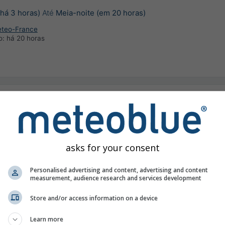
há 3 horas)
Até
Meia-noite (em 20 horas)
eteo-France
o:
há 20 horas
gh-temperature warning
gico moderado
há 3 horas)
Até
Meia-noite (em 20 horas)
asks for your consent
eteo-France
o:
há 20 horas
Personalised advertising and content, advertising and content
measurement, audience research and services development
Store and/or access information on a device
Learn more