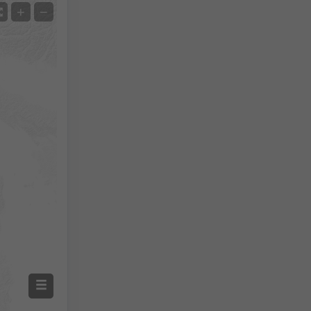
Satélite
+
−
Sem radar
Com radar
Temperatura medida
Precipitação medida
Screenshot
©