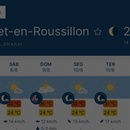
t-en-Roussillon
2
14
L,
2m s.n.m.
SÁB
DOM
SEG
TER
8/8
9/8
10/8
11/8
32 °C
30 °C
32 °C
31 °C
24 °C
24 °C
24 °C
24 °C
14 km/h
12 km/h
13 km/h
17 km/h
-
0-2 mm
-
-