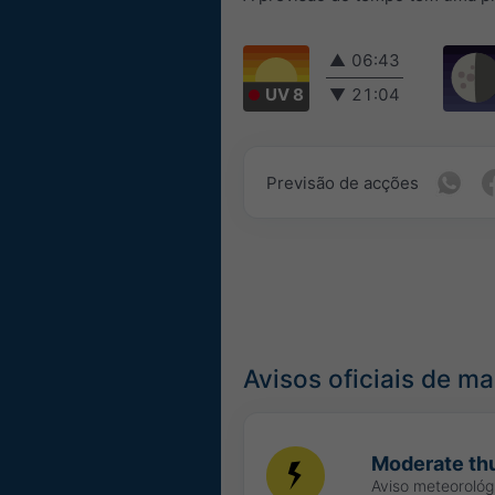
▲
06:43
UV 8
▼
21:04
Previsão de acções
Avisos oficiais de m
Moderate th
Aviso meteoroló