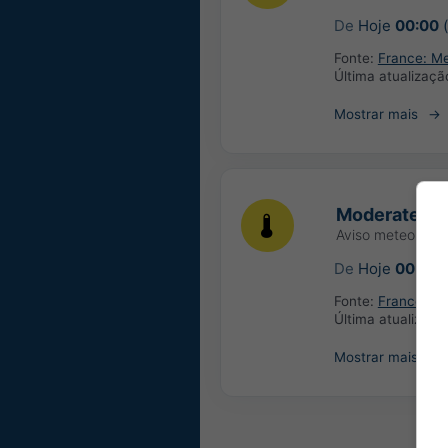
De
Hoje
00:00
(
Fonte:
France: M
Última atualizaçã
Mostrar mais
Moderate hi
Aviso meteoroló
De
Hoje
00:00
(
Fonte:
France: M
Última atualizaçã
Mostrar mais