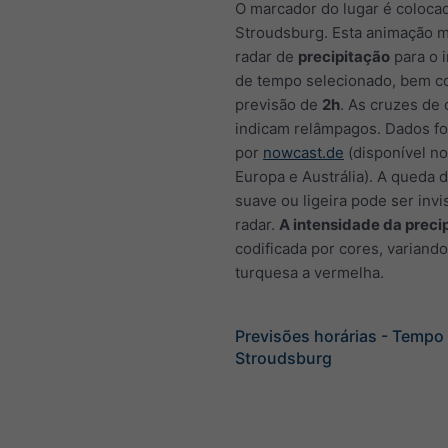
O marcador do lugar é coloca
Stroudsburg. Esta animação m
radar de
precipitação
para o i
de tempo selecionado, bem 
previsão de
2h
. As cruzes de 
indicam relâmpagos. Dados f
por
nowcast.de
(disponível n
Europa e Austrália). A queda 
suave ou ligeira pode ser invi
radar.
A intensidade da preci
codificada por cores, variand
turquesa a vermelha.
Previsões horárias - Tempo
Stroudsburg