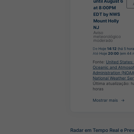
until August 6
at 8:00PM
EDT by NWS
Mount Holly
NJ
Aviso
meteorológico
moderado
De
Hoje
14:12
(há 5 hora
Até
Hoje
20:00
(em 44 m
Fonte:
United States:
Oceanic and Atmosph
Administration (NOAA
National Weather Ser
Última atualização:
h
horas
Mostrar mais
Radar em Tempo Real e Prev