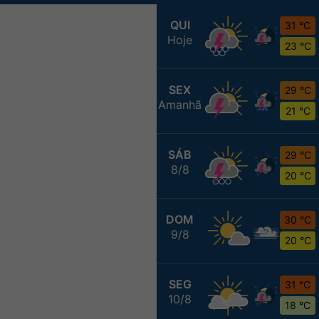
QUI
31 °C
Hoje
23 °C
SEX
29 °C
Amanhã
21 °C
SÁB
29 °C
8/8
20 °C
DOM
30 °C
9/8
20 °C
SEG
31 °C
10/8
18 °C