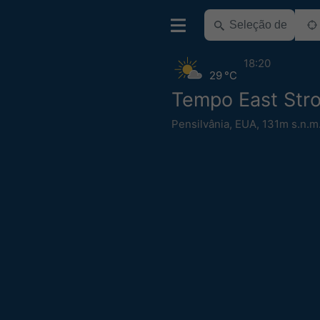
18:20
29 °C
Tempo East Str
Pensilvânia
,
EUA
,
131m s.n.m