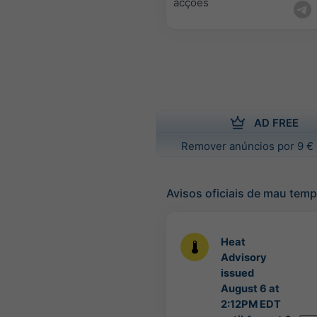
acções
AD FREE
Remover anúncios por 9 € 
Avisos oficiais de mau tem
Heat
Advisory
issued
August 6 at
2:12PM EDT