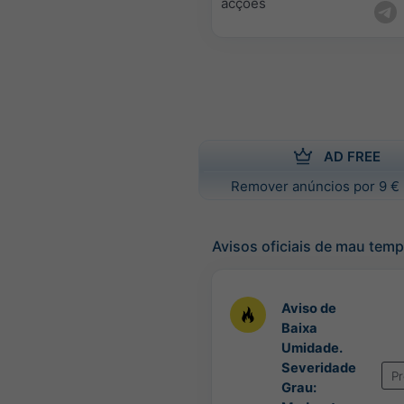
acções
AD FREE
Remover anúncios por 9 € 
Avisos oficiais de mau tem
Aviso de
Baixa
Umidade.
Severidade
P
Grau: