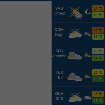
SÁB
27 °C
Ontem
16 °C
DOM
28 °C
Hoje
16 °C
SEG
19 °C
Amanhã
14 °C
TER
20 °C
11/8
13 °C
QUA
25 °C
12/8
13 °C