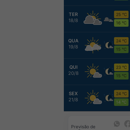
TER
25 °C
18/8
16 °C
QUA
24 °C
19/8
15 °C
QUI
23 °C
20/8
15 °C
SEX
24 °C
21/8
14 °C
Previsão de