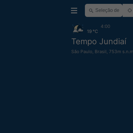
4:00
19 °C
Tempo Jundiaí
São Paulo
,
Brasil
,
753m s.n.m