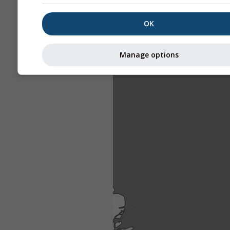
OK
Manage options