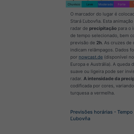
Chuvisco
Leve
Moderado
Forte
O marcador do lugar é coloca
Stará Ľubovňa. Esta animação
radar de
precipitação
para o i
de tempo selecionado, bem 
previsão de
2h
. As cruzes de 
indicam relâmpagos. Dados f
por
nowcast.de
(disponível n
Europa e Austrália). A queda 
suave ou ligeira pode ser invi
radar.
A intensidade da preci
codificada por cores, variand
turquesa a vermelha.
Previsões horárias - Tempo
Ľubovňa