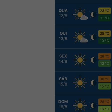
QUA
23 °C
12/8
11 °C
QUI
25 °C
13/8
10 °C
SEX
28 °C
14/8
12 °C
SÁB
30 °C
15/8
15 °C
DOM
28 °C
16/8
16 °C