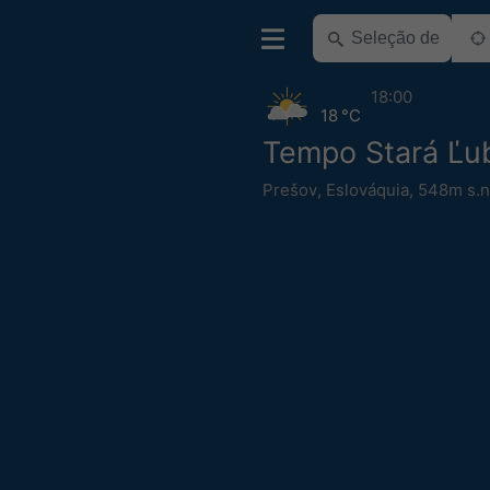
18:00
18 °C
Tempo Stará Ľu
Prešov
,
Eslováquia
,
548m s.n