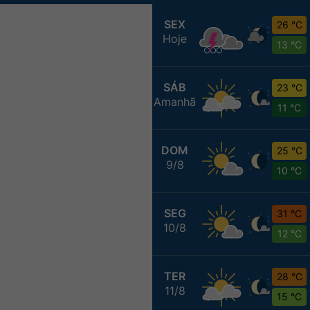
SEX
26 °C
Hoje
13 °C
SÁB
23 °C
Amanhã
11 °C
DOM
25 °C
9/8
10 °C
SEG
31 °C
10/8
12 °C
TER
28 °C
11/8
15 °C