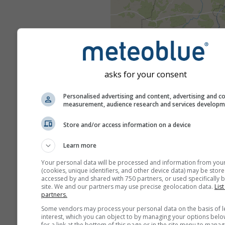
asks for your consent
Personalised advertising and content, advertising and c
measurement, audience research and services develop
Store and/or access information on a device
Learn more
Your personal data will be processed and information from you
(cookies, unique identifiers, and other device data) may be store
accessed by and shared with 750 partners, or used specifically b
site. We and our partners may use precise geolocation data.
List
partners.
Some vendors may process your personal data on the basis of l
interest, which you can object to by managing your options belo
for a link at the bottom of this page or in the site menu to manag