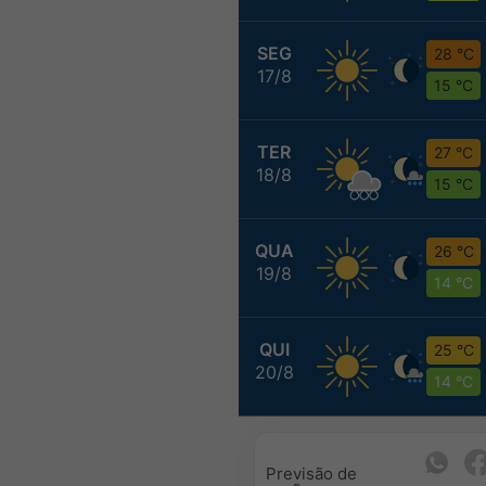
SEG
28 °C
17/8
15 °C
TER
27 °C
18/8
15 °C
QUA
26 °C
19/8
14 °C
QUI
25 °C
20/8
14 °C
Previsão de