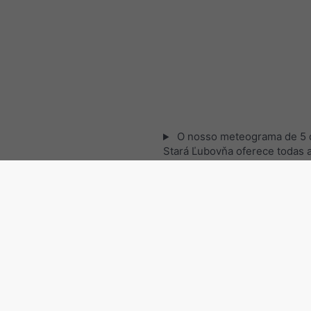
O nosso meteograma de 5 d
Stará Ľubovňa oferece todas 
informações meteorológicas 
gráficos simples:
[Mais]
Imagens de satélite, Eslová