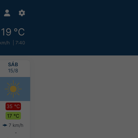
19 °C
 km/h
7:40
SÁB
DOM
SEG
TER
15/8
16/8
17/8
18/8
35 °C
33 °C
29 °C
27 °C
17 °C
21 °C
20 °C
19 °C
7 km/h
4 km/h
3 km/h
5 km/h
-
-
5-10 mm
10-20 mm