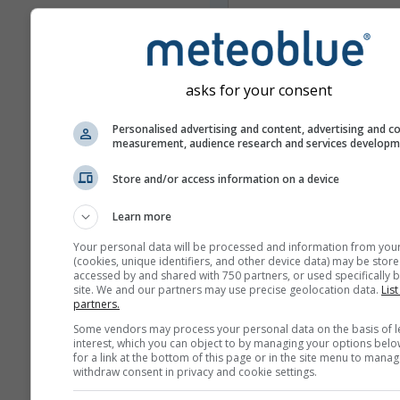
asks for your consent
Personalised advertising and content, advertising and c
measurement, audience research and services develop
Não compartilhamos o seu endere
mail com terceiros, conforme descr
Store and/or access information on a device
nossa
política de privacidade
. Ao u
serviços de meteoblue você conc
Learn more
os nossos
termos e condições
. O 
endereço de email também poderá
Your personal data will be processed and information from you
com outros serviços de meteoblue
(cookies, unique identifiers, and other device data) may be store
accessed by and shared with 750 partners, or used specifically b
site. We and our partners may use precise geolocation data.
List
partners.
Mais dados meteorológicos
Some vendors may process your personal data on the basis of l
interest, which you can object to by managing your options belo
for a link at the bottom of this page or in the site menu to manag
withdraw consent in privacy and cookie settings.
whe