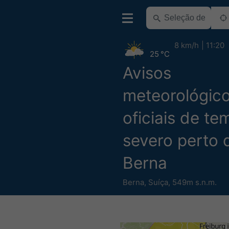
8 km/h
11:20
25 °C
Avisos
meteorológic
oficiais de t
severo perto 
Berna
Berna
,
Suíça
,
549m s.n.m.