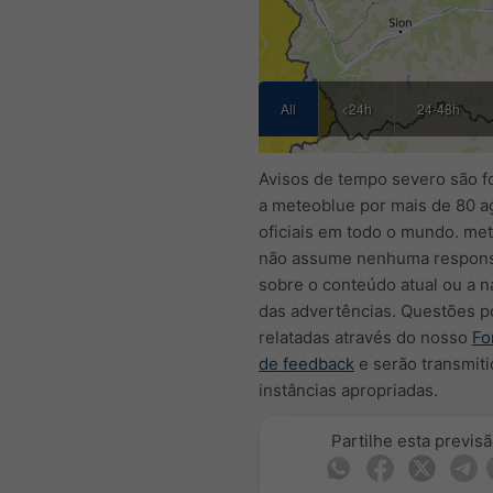
All
<24h
24-48h
Avisos de tempo severo são f
a meteoblue por mais de 80 a
oficiais em todo o mundo. me
não assume nenhuma respons
sobre o conteúdo atual ou a n
das advertências. Questões 
relatadas através do nosso
Fo
de feedback
e serão transmiti
instâncias apropriadas.
Partilhe esta previs