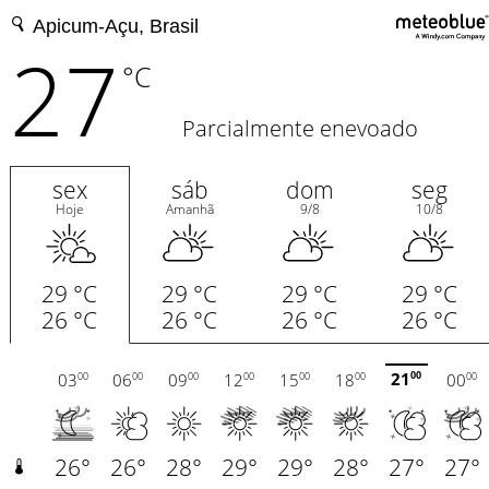
27
°C
Parcialmente enevoado
sex
sáb
dom
seg
Hoje
Amanhã
9/8
10/8
29 °C
29 °C
29 °C
29 °C
26 °C
26 °C
26 °C
26 °C
21
03
06
09
12
15
18
00
00
00
00
00
00
00
00
00
26°
26°
28°
29°
29°
28°
27°
27°