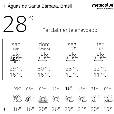
28
°C
Parcialmente enevoado
sáb
dom
seg
ter
Hoje
Amanhã
10/8
11/8
29 °C
30 °C
23 °C
22 °C
16 °C
16 °C
12 °C
11 °C
15
03
06
09
12
18
21
00
00
00
00
00
00
00
00
00
16°
16°
20°
26°
29°
24°
20°
19°