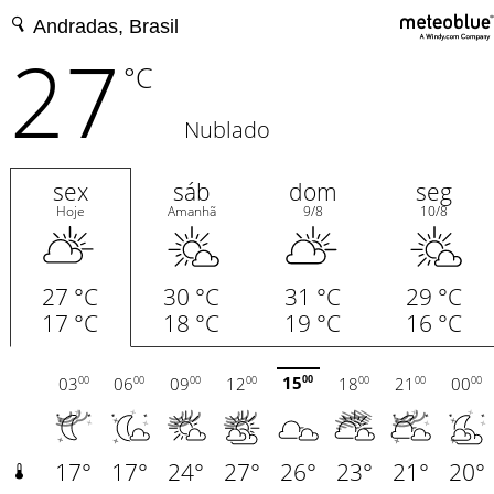
27
°C
Nublado
sex
sáb
dom
seg
Hoje
Amanhã
9/8
10/8
27 °C
30 °C
31 °C
29 °C
17 °C
18 °C
19 °C
16 °C
15
03
06
09
12
18
21
00
00
00
00
00
00
00
00
00
17°
17°
24°
27°
26°
23°
21°
20°