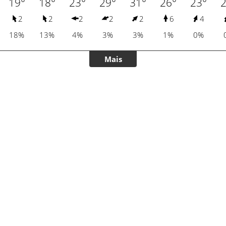
19°
18°
23°
29°
31°
26°
23°
2
2
2
2
2
2
6
4
18%
13%
4%
3%
3%
1%
0%
Mais