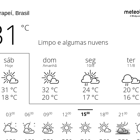
31
°C
Limpo e algumas nuvens
sáb
dom
seg
ter
Hoje
Amanhã
10/8
11/8
31 °C
32 °C
24 °C
20 °C
18 °C
20 °C
17 °C
16 °C
15
03
06
09
12
18
21
00
00
00
00
00
00
00