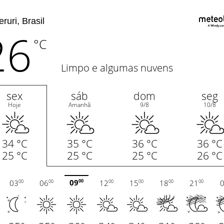
26
°C
Limpo e algumas nuvens
sex
sáb
dom
seg
Hoje
Amanhã
9/8
10/8
34 °C
35 °C
36 °C
36 °C
25 °C
25 °C
25 °C
26 °C
09
03
06
12
15
18
21
00
00
00
00
00
00
00