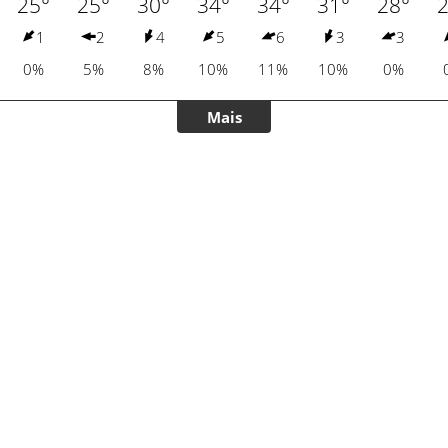
25°
25°
30°
34°
34°
31°
28°
2
1
2
4
5
6
3
3
0%
5%
8%
10%
11%
10%
0%
Mais