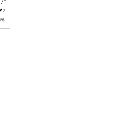
7°
26°
25°
30°
33°
34°
31°
2
1
3
5
8
7
3
0%
4%
6%
5%
7%
5%
2%