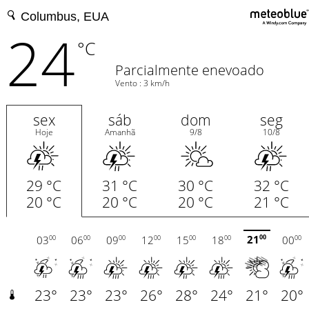
24
°C
Parcialmente enevoado
Vento : 3 km/h
sex
sáb
dom
seg
Hoje
Amanhã
9/8
10/8
29 °C
31 °C
30 °C
32 °C
20 °C
20 °C
20 °C
21 °C
21
03
06
09
12
15
18
00
00
00
00
00
00
00
00
00
23°
23°
23°
26°
28°
24°
21°
20°