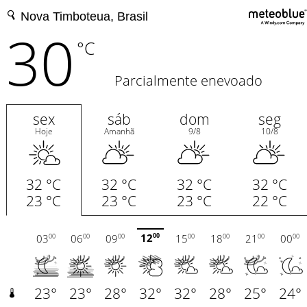
30
°C
Parcialmente enevoado
sex
sáb
dom
seg
Hoje
Amanhã
9/8
10/8
32 °C
32 °C
32 °C
32 °C
23 °C
23 °C
23 °C
22 °C
12
03
06
09
15
18
21
00
00
00
00
00
00
00
00
00
23°
23°
28°
32°
32°
28°
25°
24°