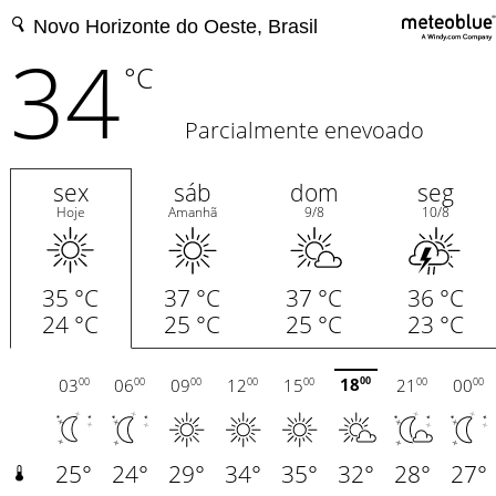
34
°C
Parcialmente enevoado
sex
sáb
dom
seg
Hoje
Amanhã
9/8
10/8
35 °C
37 °C
37 °C
36 °C
24 °C
25 °C
25 °C
23 °C
18
03
06
09
12
15
21
00
00
00
00
00
00
00
00
00
25°
24°
29°
34°
35°
32°
28°
27°