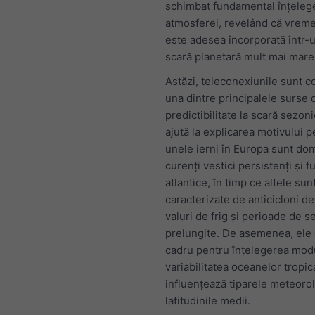
schimbat fundamental înțeleg
atmosferei, revelând că vreme
este adesea încorporată într-u
scară planetară mult mai mare
Astăzi, teleconexiunile sunt c
una dintre principalele surse 
predictibilitate la scară sezoni
ajută la explicarea motivului 
unele ierni în Europa sunt do
curenți vestici persistenți și f
atlantice, în timp ce altele sun
caracterizate de anticicloni de
valuri de frig și perioade de s
prelungite. De asemenea, ele 
cadru pentru înțelegerea modu
variabilitatea oceanelor tropic
influențează tiparele meteorol
latitudinile medii.