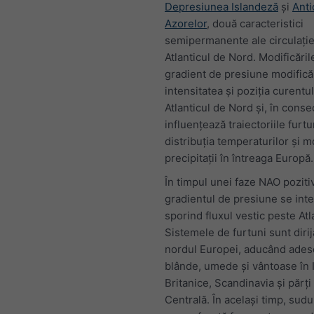
Depresiunea Islandeză
și
Anti
Azorelor
, două caracteristici
semipermanente ale circulație
Atlanticul de Nord. Modificăril
gradient de presiune modifică
intensitatea și poziția curentul
Atlanticul de Nord și, în conse
influențează traiectoriile furtu
distribuția temperaturilor și 
precipitații în întreaga Europă.
În timpul unei faze NAO poziti
gradientul de presiune se inte
sporind fluxul vestic peste Atl
Sistemele de furtuni sunt diri
nordul Europei, aducând adese
blânde, umede și vântoase în 
Britanice, Scandinavia și părț
Centrală. În același timp, sud