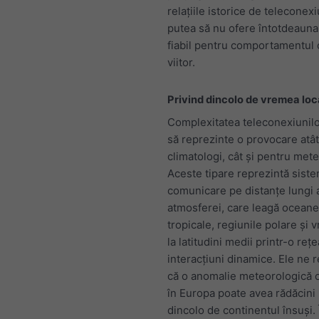
relațiile istorice de teleconex
putea să nu ofere întotdeauna
fiabil pentru comportamentul 
viitor.
Privind dincolo de vremea loc
Complexitatea teleconexiunilo
să reprezinte o provocare atâ
climatologi, cât și pentru mete
Aceste tipare reprezintă sist
comunicare pe distanțe lungi 
atmosferei, care leagă oceane
tropicale, regiunile polare și
la latitudini medii printr-o reț
interacțiuni dinamice. Ele ne 
că o anomalie meteorologică 
în Europa poate avea rădăcini
dincolo de continentul însuși. 