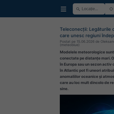
Teleconecții: Legăturile 
care unesc regiuni îndep
Postat pe
15.06.2026
de
Oleksan
(meteoblue)
Modelele meteorologice sun
conectate pe distanțe mari. O
în Europa sau un sezon activ 
în Atlantic pot fi uneori atribu
anomaliilor oceanice și atmo
care au loc mult dincolo de r
sine.