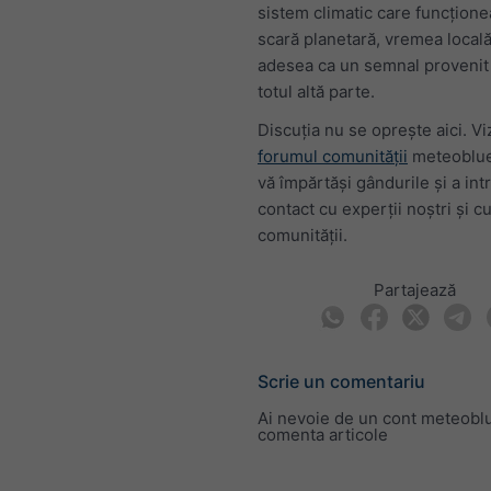
sistem climatic care funcțione
scară planetară, vremea local
adesea ca un semnal provenit
totul altă parte.
Discuția nu se oprește aici. Viz
forumul comunității
meteoblue
vă împărtăși gândurile și a intr
contact cu experții noștri și 
comunității.
Partajează
Scrie un comentariu
Ai nevoie de un cont meteobl
comenta articole