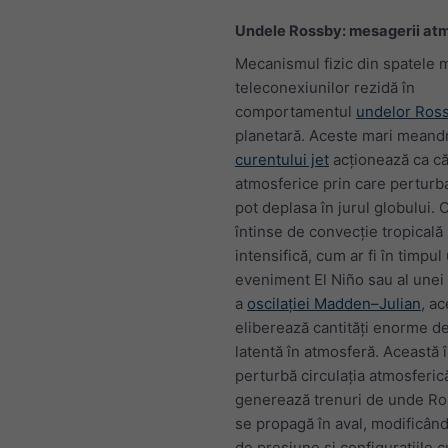
Undele Rossby: mesagerii atm
Mecanismul fizic din spatele ma
teleconexiunilor rezidă în
comportamentul
undelor Ros
planetară. Aceste mari meand
curentului jet
acționează ca că
atmosferice prin care perturba
pot deplasa în jurul globului.
întinse de convecție tropicală
intensifică, cum ar fi în timpul
eveniment El Niño sau al unei 
a
oscilației Madden–Julian
, a
eliberează cantități enorme d
latentă în atmosferă. Această 
perturbă circulația atmosferică
generează trenuri de unde Ro
se propagă în aval, modificân
de presiune și configurațiile c