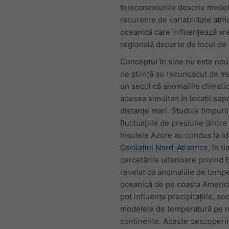
teleconexiunile descriu mode
recurente de variabilitate atmo
oceanică care influențează v
regională departe de locul de 
Conceptul în sine nu este nou
de știință au recunoscut de m
un secol că anomaliile climati
adesea simultan în locații sep
distanțe mari. Studiile timpurii
fluctuațiile de presiune dintre 
Insulele Azore au condus la id
Oscilației Nord-Atlantice
, în t
cercetările ulterioare privind 
revelat că anomaliile de temp
oceanică de pe coasta Americ
pot influența precipitațiile, se
modelele de temperatură pe 
continente. Aceste descoperir