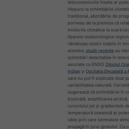
teleconexiunile însele ar pute
răspuns la schimbările climati
tradițional, abordările de pro
porneau de la premisa că relați
modurile climatice la scară lar
tiparele meteorologice region
rămâneau relativ stabile în ti
acestea,
studii recente
au iden
schimbări detectabile în telec
asociate cu ENSO,
Dipolul Oce
Indian
și
Oscilația Decadală a P
care nu pot fi explicate doar p
variabilitatea naturală. Cercetă
sugerează că schimbările în c
tropicală, amplificarea arctică
curentului jet și gradientele d
temperatură oceanică ar pute
căile prin care semnalele atm
propagă în jurul globului. Ca 