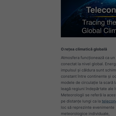
O rețea climatică globală
Atmosfera funcționează ca un 
conectat la nivel global. Energ
impulsul și căldura sunt schi
constant între continente și o
modele de circulație la scară 
leagă regiuni îndepărtate ale l
Meteorologii se referă la acest
pe distanțe lungi ca la
telecon
loc să reprezinte evenimente
meteorologice individuale,