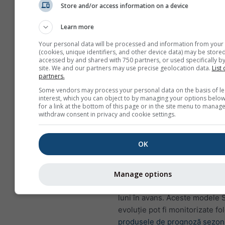
Store and/or access information on a device
Deși răspunsul european este,
general, mai slab decât în reg
Learn more
apropiate de Pacific, ENSO po
Your personal data will be processed and information from your
modifica probabilitatea anumi
(cookies, unique identifiers, and other device data) may be stored
regimuri meteorologice, influ
accessed by and shared with 750 partners, or used specifically by
site. We and our partners may use precise geolocation data.
List 
frecvența blocajelor și afecta
partners.
comportamentul curentului jet 
Some vendors may process your personal data on the basis of le
interest, which you can object to by managing your options below
Monitorizarea anomaliilor tem
for a link at the bottom of this page or in the site menu to manage
suprafeței mării (SST) în Pacif
withdraw consent in privacy and cookie settings.
tropical rămâne, prin urmare, 
pentru prognozele sezoniere.
OK
Dezvoltarea condițiilor calde 
a condițiilor reci La Niña ofer
indicație timpurie a potențiale
Manage options
schimbări de circulație la scar
luni în avans. Aceste modele 
evoluție pot fi monitorizate fo
produsele de prognoză sezon