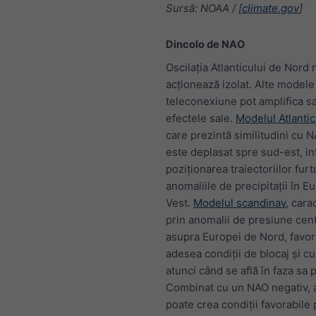
Sursă: NOAA / [
climate.gov
]
Dincolo de NAO
Oscilația Atlanticului de Nord 
acționează izolat. Alte modele
teleconexiune pot amplifica s
efectele sale.
Modelul Atlantic
care prezintă similitudini cu N
este deplasat spre sud-est, i
poziționarea traiectoriilor furt
anomaliile de precipitații în E
Vest.
Modelul scandinav
, cara
prin anomalii de presiune cen
asupra Europei de Nord, favor
adesea condiții de blocaj și cu
atunci când se află în faza sa p
Combinat cu un NAO negativ, 
poate crea condiții favorabile