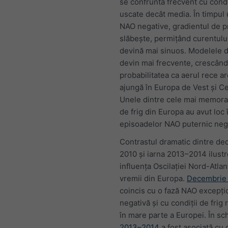
se confruntă frecvent cu condi
uscate decât media. În timpul 
NAO negative, gradientul de 
slăbește, permițând curentului
devină mai sinuos. Modelele d
devin mai frecvente, crescând
probabilitatea ca aerul rece ar
ajungă în Europa de Vest și Ce
Unele dintre cele mai memorab
de frig din Europa au avut loc 
episoadelor NAO puternic neg
Contrastul dramatic dintre d
2010 și iarna 2013–2014 ilust
influența Oscilației Nord-Atla
vremii din Europa.
Decembrie
coincis cu o fază NAO excepți
negativă și cu condiții de frig
în mare parte a Europei. În s
2013–2014
a fost asociată cu