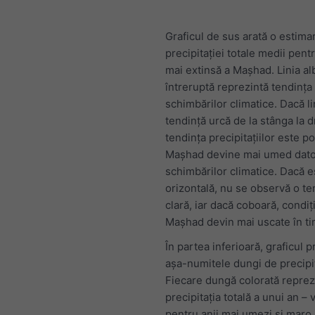
Graficul de sus arată o estima
precipitației totale medii pen
mai extinsă a Mașhad. Linia al
întreruptă reprezintă tendința 
schimbărilor climatice. Dacă li
tendință urcă de la stânga la d
tendința precipitațiilor este poz
Mașhad devine mai umed dato
schimbărilor climatice. Dacă e
orizontală, nu se observă o te
clară, iar dacă coboară, condiți
Mașhad devin mai uscate în ti
În partea inferioară, graficul p
așa-numitele dungi de precipit
Fiecare dungă colorată reprez
precipitația totală a unui an –
pentru anii mai umezi și maro 