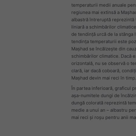
temperaturii medii anuale pen
regiunea mai extinsă a Mașhad
albastră întreruptă reprezintă
liniară a schimbărilor climatice
de tendință urcă de la stânga 
tendința temperaturii este pozi
Mașhad se încălzește din cau
schimbărilor climatice. Dacă e
orizontală, nu se observă o te
clară, iar dacă coboară, condiți
Mașhad devin mai reci în timp
În partea inferioară, graficul p
așa-numitele dungi de încălzir
dungă colorată reprezintă te
medie a unui an – albastru pen
mai reci și roșu pentru anii mai