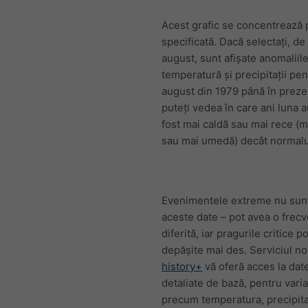
Acest grafic se concentrează 
specificată. Dacă selectați, d
august, sunt afișate anomaliil
temperatură și precipitații pen
august din 1979 până în prezen
puteți vedea în care ani luna 
fost mai caldă sau mai rece (m
sau mai umedă) decât normalu
Evenimentele extreme nu sunt 
aceste date – pot avea o frec
diferită, iar pragurile critice po
depășite mai des. Serviciul no
history+
vă oferă acces la dat
detaliate de bază, pentru varia
precum temperatura, precipitaț