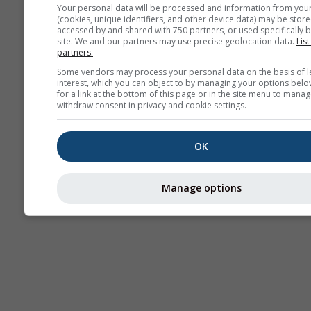
Your personal data will be processed and information from you
(cookies, unique identifiers, and other device data) may be store
Sep
Oct
Nov
De
accessed by and shared with 750 partners, or used specifically b
site. We and our partners may use precise geolocation data.
List
partners.
Some vendors may process your personal data on the basis of l
interest, which you can object to by managing your options belo
for a link at the bottom of this page or in the site menu to manag
withdraw consent in privacy and cookie settings.
OK
Manage options