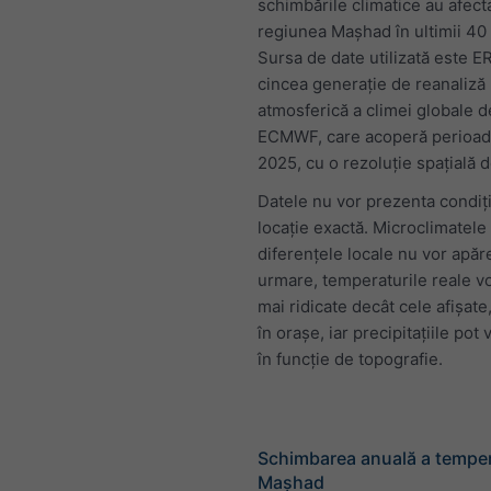
schimbările climatice au afect
regiunea Mașhad în ultimii 40 
Sursa de date utilizată este E
cincea generație de reanaliză
atmosferică a climei globale d
ECMWF, care acoperă perioad
2025, cu o rezoluție spațială 
Datele nu vor prezenta condiții
locație exactă. Microclimatele 
diferențele locale nu vor apăr
urmare, temperaturile reale vo
mai ridicate decât cele afișate,
în orașe, iar precipitațiile pot v
în funcție de topografie.
Schimbarea anuală a temper
Mașhad