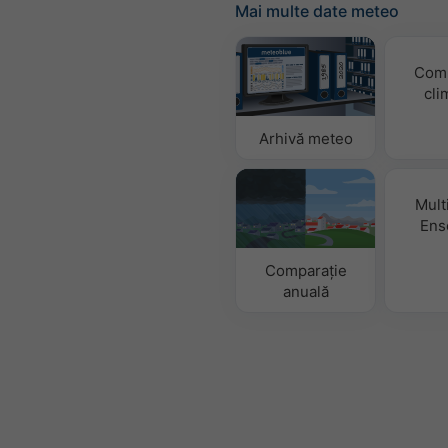
Mai multe date meteo
Comp
cli
Arhivă meteo
Mult
Ens
Comparație
anuală