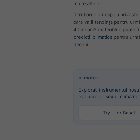
multe altele.
Întrebarea principală privește v
care va fi tendința pentru urmă
40 de ani? meteoblue poate f
predicții climatice
pentru urmă
decenii.
climate+
Explorați instrumentul nost
evaluare a riscului climatic
Try it for Basel