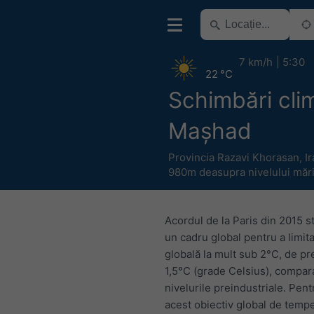
7 km/h
5:30
22 °C
Schimbări cli
Mașhad
Provincia Razavi Khorasan
,
I
980m deasupra nivelului mări
Acordul de la Paris din 2015 s
un cadru global pentru a limita
globală la mult sub 2°C, de pre
1,5°C (grade Celsius), compar
nivelurile preindustriale. Pent
acest obiectiv global de tempe