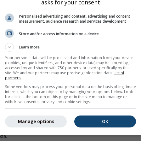
asks for your consent
Personalised advertising and content, advertising and content
measurement, audience research and services development
Store and/or access information on a device
Learn more
0%
10%
5%
0%
0%
0%
0%
5%
5%
Your personal data will be processed and information from your device
(cookies, unique identifiers, and other device data) may be stored by,
accessed by and shared with 750 partners, or used specifically by this
site. We and our partners may use precise geolocation data.
List of
ginea
partners.
Some vendors may process your personal data on the basis of legitimate
interest, which you can object to by managing your options below. Look
a meteo pe 14 zile pentru
41.04°N 29.1°E
cu simboluri meteorolog
for a link at the bottom of this page or in the site menu to manage or
antitatea și probabilitatea precipitațiilor.
withdraw consent in privacy and cookie settings.
graficul temperaturii. Cu cât urcușurile și coborâșurile sunt mai
a va fi mai incertă. Linia îngroșată reprezintă tendința cea mai p
Manage options
OK
te reprezentată printr-un „T”. Aceste incertitudini cresc de obice
oză.