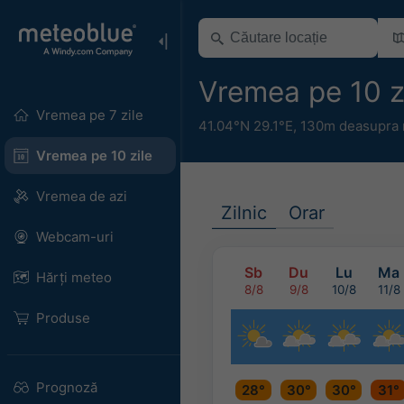
Vremea pe 10 z
Vremea pe 7 zile
41.04°N 29.1°E,
130m deasupra n
Vremea pe 10 zile
Vremea de azi
Zilnic
Orar
Webcam-uri
Sb
Du
Lu
Ma
Hărți meteo
8/8
9/8
10/8
11/8
Produse
Prognoză
28°
30°
30°
31°