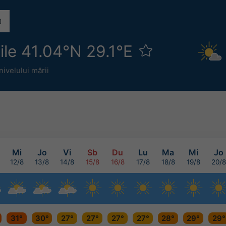
ile 41.04°N 29.1°E
ivelului mării
Mi
Jo
Vi
Sb
Du
Lu
Ma
Mi
Jo
12/8
13/8
14/8
15/8
16/8
17/8
18/8
19/8
20/8
31°
30°
27°
27°
27°
27°
28°
29°
29°