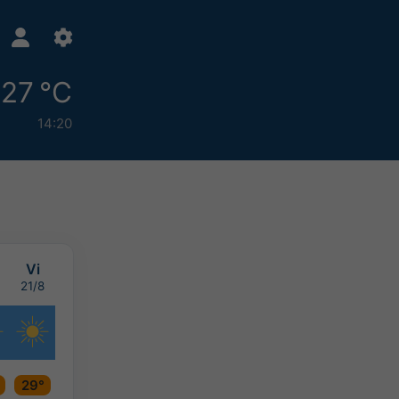
27 °C
14:20
Vi
21/8
29°