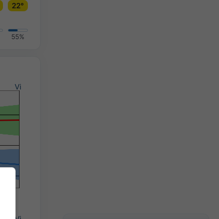
22°
55%
Vi
Vi