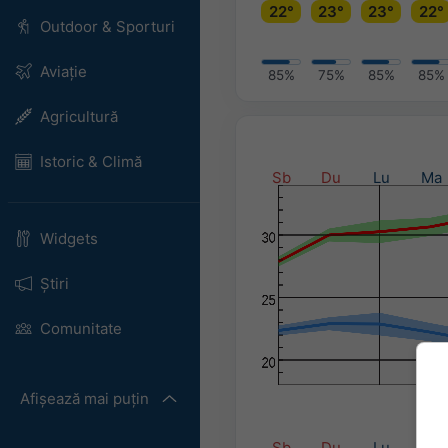
22°
23°
23°
22°
Outdoor & Sporturi
Aviație
85%
75%
85%
85%
Agricultură
Istoric & Climă
Sb
Du
Lu
Ma
Widgets
Știri
Comunitate
Afișează mai puțin
Pr
Sb
Du
Lu
Ma