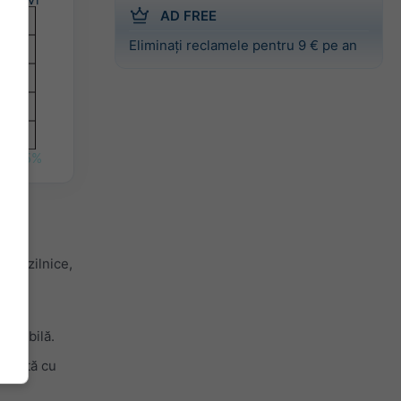
AD FREE
Eliminați reclamele pentru 9 € pe an
5%
ice zilnice,
robabilă.
i odată cu