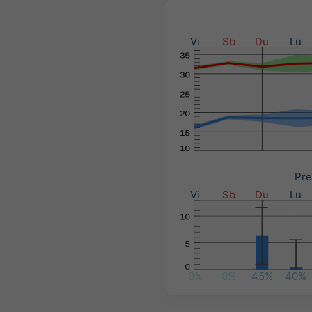
Vi
Sb
Du
Lu
Pre
Vi
Sb
Du
Lu
0%
0%
45%
40%