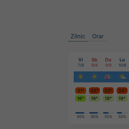
Zilnic
Orar
Vi
Sb
Du
Lu
7/8
8/8
9/8
10/8
31°
33°
32°
33°
16°
19°
19°
19°
95%
90%
55%
50%