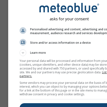
cu numărul de zile de pr
Prognoza este generată 
modele „ensemble”. Se ca
asks for your consent
mai multe rulări ale model
parametri de start variați 
Personalised advertising and content, advertising and c
measurement, audience research and services develop
estima mai precis predicti
prognozei.
Store and/or access information on a device
Learn more
Mai multe date meteo
Your personal data will be processed and information from you
(cookies, unique identifiers, and other device data) may be store
accessed by and shared with 750 partners, or used specifically b
site. We and our partners may use precise geolocation data.
List
Mult
partners.
Ens
Some vendors may process your personal data on the basis of l
interest, which you can object to by managing your options belo
Prognoză
for a link at the bottom of this page or in the site menu to manag
sezonieră
withdraw consent in privacy and cookie settings.