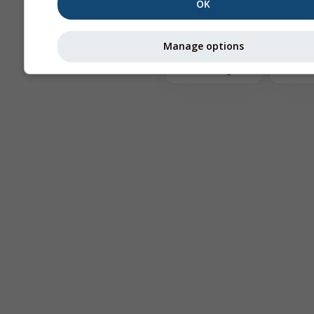
OK
Te
Manage options
Astronomy
Seeing