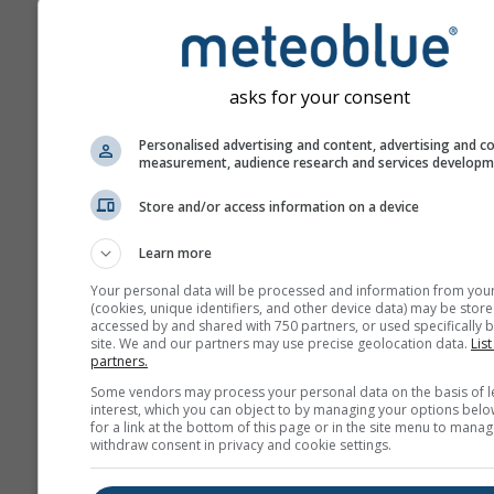
incertitudini cresc de obi
cu numărul de zile de pr
Prognoza este generată 
modele „ensemble”. Se ca
asks for your consent
mai multe rulări ale model
parametri de start variați 
Personalised advertising and content, advertising and c
measurement, audience research and services develop
estima mai precis predicti
prognozei.
Store and/or access information on a device
Learn more
Mai multe date meteo
Your personal data will be processed and information from you
(cookies, unique identifiers, and other device data) may be store
accessed by and shared with 750 partners, or used specifically b
site. We and our partners may use precise geolocation data.
List
Mult
partners.
Ens
Some vendors may process your personal data on the basis of l
interest, which you can object to by managing your options belo
Prognoză
for a link at the bottom of this page or in the site menu to manag
withdraw consent in privacy and cookie settings.
sezonieră