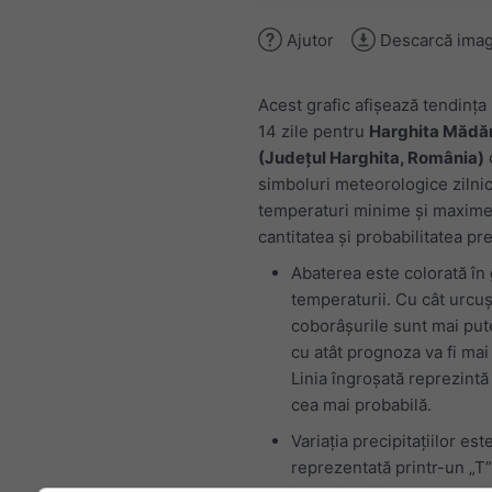
Ajutor
Descarcă imag
Acest grafic afișează tendinț
14 zile pentru
Harghita Mădă
(Județul Harghita, România)
simboluri meteorologice zilnic
temperaturi minime și maxime
cantitatea și probabilitatea prec
Abaterea este colorată în 
temperaturii. Cu cât urcuș
coborâșurile sunt mai put
cu atât prognoza va fi mai
Linia îngroșată reprezintă
cea mai probabilă.
Variația precipitațiilor est
reprezentată printr-un „T”