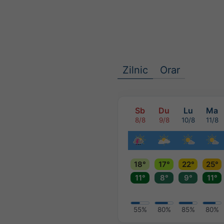
Zilnic
Orar
Sb
Du
Lu
Ma
8/8
9/8
10/8
11/8
18°
17°
22°
25°
11°
8°
9°
11°
55%
80%
85%
80%