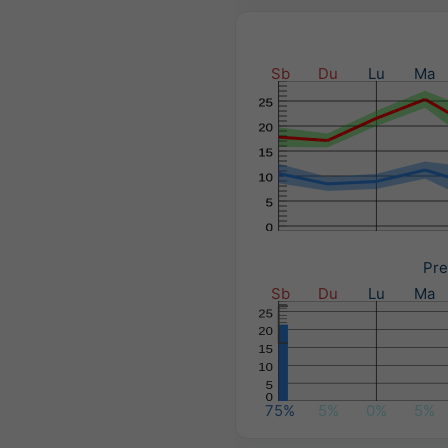
Sb
Du
Lu
Ma
Pre
Sb
Du
Lu
Ma
75%
5%
0%
5%