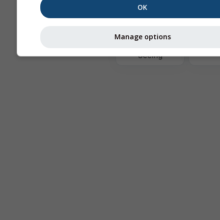
OK
Te
Manage options
Astronomy
Seeing