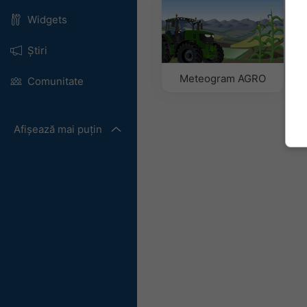
Widgets
Știri
Meteogram AGRO
Comunitate
Afișează mai puțin