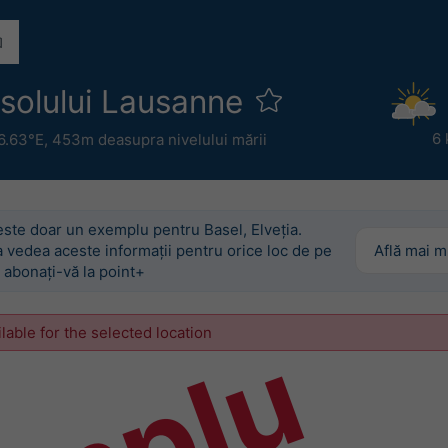
a solului Lausanne
6 
6.63°E,
453m deasupra nivelului mării
este doar un exemplu pentru Basel, Elveția.
 vedea aceste informații pentru orice loc de pe
Află mai m
 abonați-vă la point+
ilable for the selected location