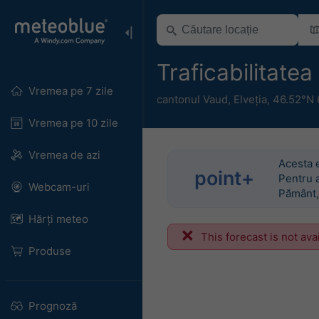
Traficabilitate
Vremea pe 7 zile
cantonul Vaud
,
Elveția
,
46.52°N 
Vremea pe 10 zile
Vremea de azi
Acesta 
point+
Pentru a
Webcam-uri
Pământ,
Hărți meteo
This forecast is not ava
Produse
Prognoză