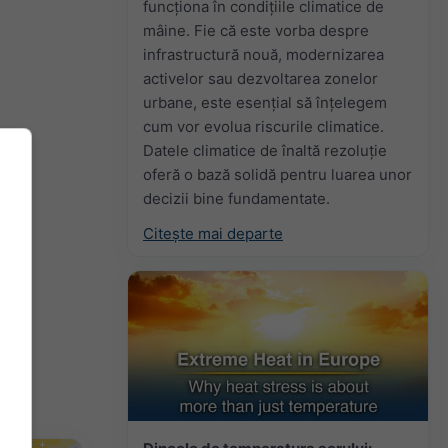
funcționa în condițiile climatice de
mâine. Fie că este vorba despre
infrastructură nouă, modernizarea
activelor sau dezvoltarea zonelor
urbane, este esențial să înțelegem
cum vor evolua riscurile climatice.
Datele climatice de înaltă rezoluție
oferă o bază solidă pentru luarea unor
decizii bine fundamentate.
Citește mai departe