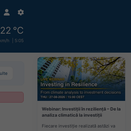
22 °C
km/h
5:05
ulte
Webinar: Investiții în reziliență – De la
analiza climatică la investiții
Fiecare investiție realizată astăzi va