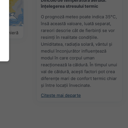
Dincolo de temperatura aerului:
înțelegerea stresului termic
O prognoză meteo poate indica 35°C,
însă această valoare, luată separat,
rareori descrie cât de fierbinți se vor
sezonieră
resimți în realitate condițiile.
Umiditatea, radiația solară, vântul și
mediul înconjurător influențează
modul în care corpul uman
reacționează la căldură. În timpul unui
val de căldură, acești factori pot crea
diferențe mari de confort termic chiar
și între locații învecinate.
Citește mai departe