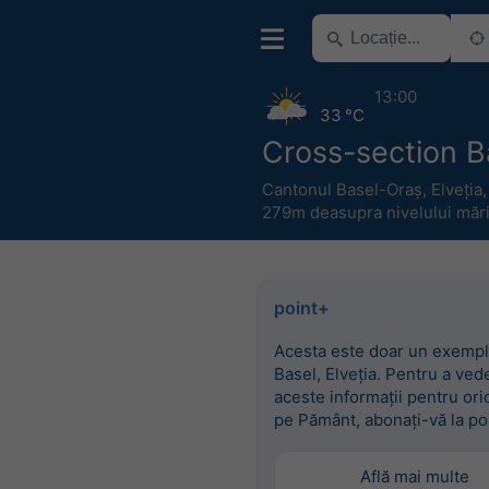
13:00
33 °C
Cross-section B
Cantonul Basel-Oraș
,
Elveția
279m deasupra nivelului mări
point+
Acesta este doar un exempl
Basel, Elveția. Pentru a ved
aceste informații pentru ori
pe Pământ, abonați-vă la po
Află mai multe