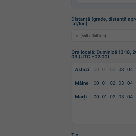
Distanță (grade, distanță apr
lat/lon)
Ora locală: Duminică 13:18, 
09 (UTC +02:00)
Astăzi
00
01
02
03
04
Mâine
00
01
02
03
04
Marți
00
01
02
03
04
Tip