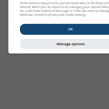
Some vendors may process your personal data on the basis of l
interest, which you can object to by managing your options belo
AIR
for a link at the bottom of this page or in the site menu to manag
withdraw consent in privacy and cookie settings.
OK
Manage options