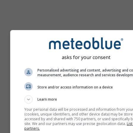
Ajutor
asks for your consent
Mai multe date meteo
Personalised advertising and content, advertising and c
measurement, audience research and services develop
Ast
Store and/or access information on a device
Se
Learn more
Meteograme
Your personal data will be processed and information from you
(cookies, unique identifiers, and other device data) may be store
accessed by and shared with 750 partners, or used specifically b
Stu
site. We and our partners may use precise geolocation data.
List
partners.
Sou