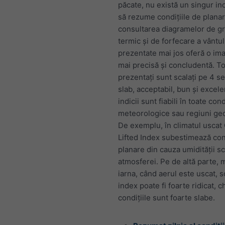
păcate, nu există un singur in
să rezume condițiile de planar
consultarea diagramelor de gr
termic și de forfecare a vântul
prezentate mai jos oferă o im
mai precisă și concludentă. Toț
prezentați sunt scalați pe 4 se
slab, acceptabil, bun și excele
indicii sunt fiabili în toate cond
meteorologice sau regiuni geo
De exemplu, în climatul uscat
Lifted Index subestimează cond
planare din cauza umidității s
atmosferei. Pe de altă parte, 
iarna, când aerul este uscat, 
index poate fi foarte ridicat, c
condițiile sunt foarte slabe.