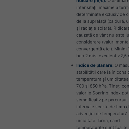
ridicare (m/s):
O estimare
intensității maxime a term
determinată exclusiv de co
de la suprafață (căldură, 
și radiație solară). Ridicar
cauzată de vânt nu este lu
considerare (valuri monta
convergență etc.). Minim 1
bun 2 m/s, excelent >2,5 
Indice de planare:
O măsu
stabilității care ia în cons
temperatura și umiditatea 
700 și 850 hPa. Țineți con
valorile Soaring index pot
semnificativ pe parcursul v
intervale scurte de timp 
advecției de temperatură 
umiditate. Iarna, când
temperaturile sunt foarte