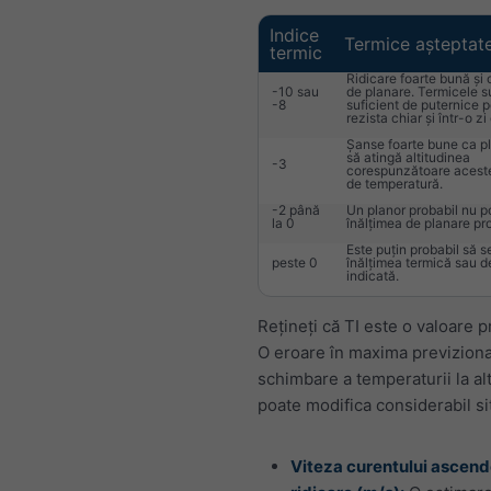
Indice
Termice așteptat
termic
Ridicare foarte bună și 
-10 sau
de planare. Termicele s
-8
suficient de puternice p
rezista chiar și într-o zi
Șanse foarte bune ca p
să atingă altitudinea
-3
corespunzătoare aceste
de temperatură.
-2 până
Un planor probabil nu p
la 0
înălțimea de planare pr
Este puțin probabil să s
peste 0
înălțimea termică sau d
indicată.
Rețineți că TI este o valoare 
O eroare în maxima previziona
schimbare a temperaturii la al
poate modifica considerabil sit
Viteza curentului ascend