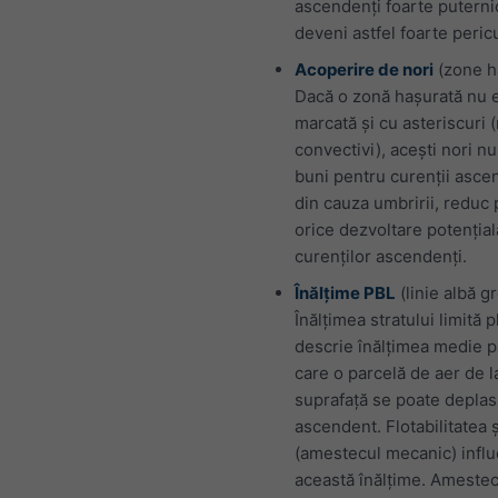
ascendenți foarte puternic
deveni astfel foarte pericu
Acoperire de nori
(zone h
Dacă o zonă hașurată nu 
marcată și cu asteriscuri (
convectivi), acești nori n
buni pentru curenții ascen
din cauza umbririi, reduc 
orice dezvoltare potențial
curenților ascendenți.
Înălțime PBL
(linie albă g
Înălțimea stratului limită 
descrie înălțimea medie p
care o parcelă de aer de l
suprafață se poate deplas
ascendent. Flotabilitatea ș
(amestecul mecanic) infl
această înălțime. Ameste