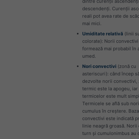
dintre curenții ascendenți
descendenți. Curenții as
reali pot avea rate de scă
mai mici.
Umiditate relativă
(linii s
colorate): Norii convectivi
formează mai probabil în 
umed.
Nori convectivi
(zonă cu
asteriscuri): când încep s
dezvolte norii convectivi,
termic este la apogeu, iar
termicelor este mult simpl
Termicele se află sub nori
cumulus în creștere. Baza
convectivi este indicată p
linie neagră groasă. Nori
turn și cumulonimbus au 