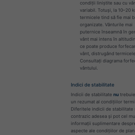
condiții liniștite sau cu vâ
variabil. Totuși, la 10–20 
termicele tind să fie mai 
organizate. Vânturile mai
puternice înseamnă în ge
vânt mai intens în altitudi
ce poate produce forfeca
vânt, distrugând termicele
Consultați diagrama forfec
vântului.
Indici de stabilitate
Indicii de stabilitate
nu
trebuie
un rezumat al condițiilor termi
Diferitele indicii de stabilitate
contrazic adesea și pot cel mu
informații suplimentare despr
aspecte ale condițiilor de plan