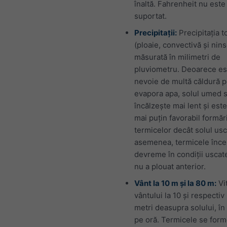
înaltă. Fahrenheit nu este
suportat.
Precipitații:
Precipitația t
(ploaie, convectivă și nin
măsurată în milimetri de
pluviometru. Deoarece es
nevoie de multă căldură p
evapora apa, solul umed 
încălzește mai lent și este
mai puțin favorabil formări
termicelor decât solul usc
asemenea, termicele înce
devreme în condiții uscat
nu a plouat anterior.
Vânt la 10 m și la 80 m:
Vi
vântului la 10 și respectiv
metri deasupra solului, în
pe oră. Termicele se form