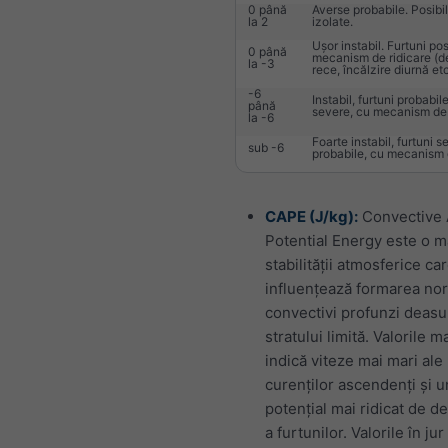
0 până
Averse probabile. Posibil
la 2
izolate.
Ușor instabil. Furtuni pos
0 până
mecanism de ridicare (de
la -3
rece, încălzire diurnă etc
-6
Instabil, furtuni probabil
până
severe, cu mecanism de 
la -6
Foarte instabil, furtuni s
sub -6
probabile, cu mecanism d
CAPE (J/kg):
Convective 
Potential Energy este o m
stabilității atmosferice ca
influențează formarea nor
convectivi profunzi deas
stratului limită. Valorile m
indică viteze mai mari ale
curenților ascendenți și u
potențial mai ridicat de d
a furtunilor. Valorile în ju