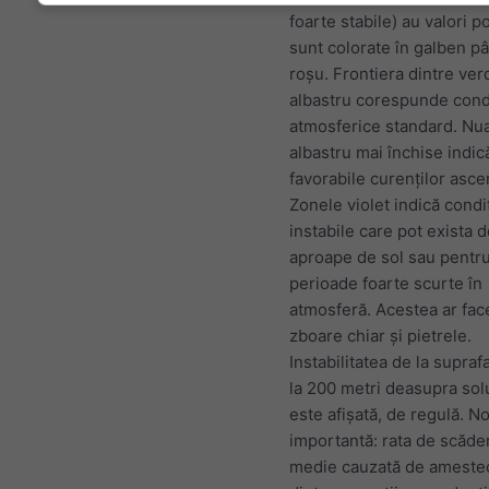
foarte stabile) au valori po
sunt colorate în galben pâ
roșu. Frontiera dintre ver
albastru corespunde condi
atmosferice standard. Nu
albastru mai închise indică
favorabile curenților asce
Zonele violet indică condi
instabile care pot exista 
aproape de sol sau pentr
perioade foarte scurte în
atmosferă. Acestea ar fac
zboare chiar și pietrele.
Instabilitatea de la supraf
la 200 metri deasupra sol
este afișată, de regulă. N
importantă: rata de scăde
medie cauzată de ameste