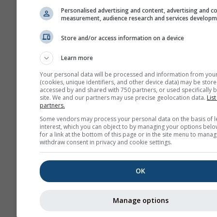
Personalised advertising and content, advertising and c
measurement, audience research and services develop
Store and/or access information on a device
Acesta este un exemplu de con
Learn more
excelente de planare așa cum
frecvent la Bitterwasser (Nami
Your personal data will be processed and information from you
(cookies, unique identifiers, and other device data) may be store
dintre cele mai bune locuri de
accessed by and shared with 750 partners, or used specifically b
lume. Astfel de condiții nu vo
site. We and our partners may use precise geolocation data.
List
partners.
niciodată în majoritatea locuril
puteți găsi modele similare ca
Some vendors may process your personal data on the basis of l
interest, which you can object to by managing your options belo
altitudini mai mici, în zilele bu
for a link at the bottom of this page or in the site menu to manag
aproape oriunde.
withdraw consent in privacy and cookie settings.
Lapse rate
este măsurată 
OK
kelvini la fiecare 100 m di
de altitudine. Valoarea ex
Manage options
afișată cu etichete albe pe 
de contur. Inversiunile (co