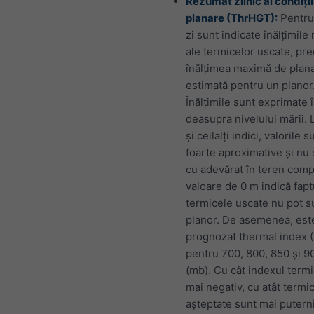
Rezumat zilnic al condiții
planare (ThrHGT):
Pentru
zi sunt indicate înălțimil
ale termicelor uscate, pr
înălțimea maximă de plan
estimată pentru un planor
Înălțimile sunt exprimate 
deasupra nivelului mării. L
și ceilalți indici, valorile s
foarte aproximative și nu 
cu adevărat în teren comp
valoare de 0 m indică fapt
termicele uscate nu pot s
planor. De asemenea, est
prognozat thermal index (
pentru 700, 800, 850 și 9
(mb). Cu cât indexul termi
mai negativ, cu atât termi
așteptate sunt mai putern