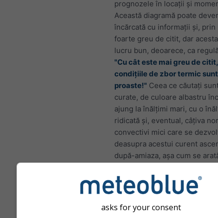
prognozele în locații și momen
Această diagramă poate deven
încărcată cu informații și, pri
foarte greu de citit, dar acest
lucru bun, deoarece, ca regul
"Cu cât este mai greu de citit,
condițiile de zbor termic sun
proaste!"
Ceea ce căutați sun
curate, de culoare albastru înc
ajung la înălțimi mari, cu o în
ridicată și, eventual, câțiva nor
convectivi mici care se dezvol
deasupra acestui curent asce
după-amiaza, așa cum se arată
imaginea de mai jos.
asks for your consent