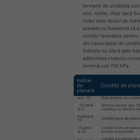
termenii de umiditate sun
mici. Astfel, chiar dacă S
index este destul de mare
aceasta nu înseamnă că e
condiții favorabile pentru 
din cauza lipsei de umidit
Indicele nu oferă date fia
adâncimea stratului conve
termină sub 700 hPa.
Indice
de
Condiții de plan
planare
sub -10
fără termice sau termi
-10 până
termice uscate sau 1/8
la 5
cumulus cu termice m
5 până la
condiții bune de plana
15
15 până
condiții bune de plana
la 20
averse ocazionale
condiții excelente de 