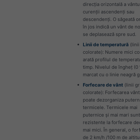
direcția orizontală a vântu
curenții ascendenți sau
descendenți. O săgeată or
în jos indică un vânt de n
se deplasează spre sud.
Linii de temperatură
(linii
colorate): Numere mici co
arată profilul de temperat
timp. Nivelul de îngheț (0
marcat cu o linie neagră g
Forfecare de vânt
(linii g
colorate): Forfecarea vânt
poate dezorganiza putern
termicele. Termicele mai
puternice și mai mari sun
rezistente la forfecare de
mai mici. În general, o fo
de 2 km/h /100 m de altit