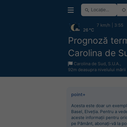
7 km/h
3:55
26 °C
Prognoză ter
Carolina de S
Carolina de Sud
,
S.U.A.
,
92m deasupra nivelului mării
point+
Acesta este doar un exempl
Basel, Elveția. Pentru a ved
aceste informații pentru ori
pe Pământ, abonați-vă la po