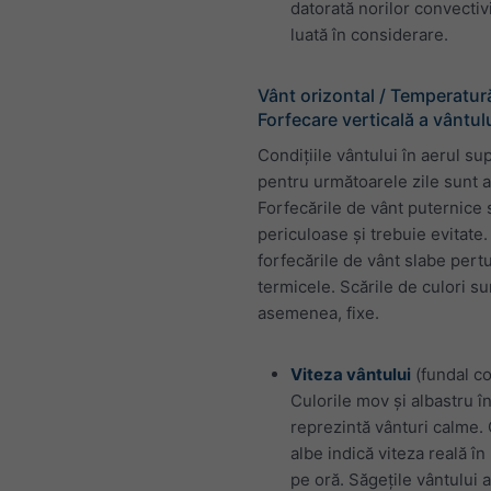
datorată norilor convectiv
luată în considerare.
Vânt orizontal / Temperatură
Forfecare verticală a vântul
Condițiile vântului în aerul su
pentru următoarele zile sunt af
Forfecările de vânt puternice 
periculoase și trebuie evitate.
forfecările de vânt slabe pert
termicele. Scările de culori su
asemenea, fixe.
Viteza vântului
(fundal co
Culorile mov și albastru î
reprezintă vânturi calme. 
albe indică viteza reală în
pe oră. Săgețile vântului a