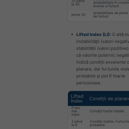
20 până
probabilitate în crește
la 30
averse și furtuni
probabilitate de peste
peste 30
de furtuni
Lifted Index (LI):
O altă m
instabilității (valori negat
stabilității (valori pozitive)
că valorile puternic negat
indică condiții excelente 
planare, dar furtunile vio
probabile și pot fi foarte
periculoase.
Lifted
Condiții de planar
Index
6 sau
mai
Condiții foarte stabile.
mare
2 până
Condiții stabile. Furtunil
la 6
probabile.