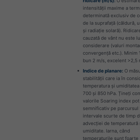
ridicare (m/s):
O estimare
intensității maxime a term
determinată exclusiv de co
de la suprafață (căldură, 
și radiație solară). Ridicar
cauzată de vânt nu este lu
considerare (valuri monta
convergență etc.). Minim 1
bun 2 m/s, excelent >2,5 
Indice de planare:
O măsu
stabilității care ia în cons
temperatura și umiditatea 
700 și 850 hPa. Țineți con
valorile Soaring index pot
semnificativ pe parcursul v
intervale scurte de timp 
advecției de temperatură 
umiditate. Iarna, când
temperaturile sunt foarte