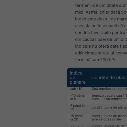
termenii de umiditate sun
mici. Astfel, chiar dacă S
index este destul de mare
aceasta nu înseamnă că e
condiții favorabile pentru 
din cauza lipsei de umidit
Indicele nu oferă date fia
adâncimea stratului conve
termină sub 700 hPa.
Indice
de
Condiții de plan
planare
sub -10
fără termice sau termi
-10 până
termice uscate sau 1/8
la 5
cumulus cu termice m
5 până la
condiții bune de plana
15
15 până
condiții bune de plana
la 20
averse ocazionale
condiții excelente de 