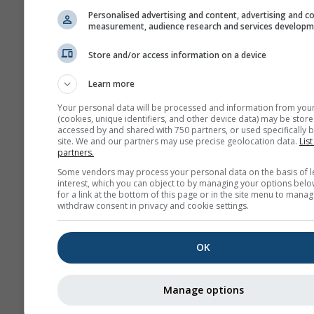
Personalised advertising and content, advertising and c
measurement, audience research and services develop
Store and/or access information on a device
Acesta este un exemplu de con
Learn more
excelente de planare așa cum
frecvent la Bitterwasser (Nami
Your personal data will be processed and information from you
(cookies, unique identifiers, and other device data) may be store
dintre cele mai bune locuri de
accessed by and shared with 750 partners, or used specifically b
lume. Astfel de condiții nu vo
site. We and our partners may use precise geolocation data.
List
partners.
niciodată în majoritatea locuril
puteți găsi modele similare ca
Some vendors may process your personal data on the basis of l
interest, which you can object to by managing your options belo
altitudini mai mici, în zilele bu
for a link at the bottom of this page or in the site menu to manag
aproape oriunde.
withdraw consent in privacy and cookie settings.
Lapse rate
este măsurată 
OK
kelvini la fiecare 100 m di
de altitudine. Valoarea ex
Manage options
afișată cu etichete albe pe 
de contur. Inversiunile (co