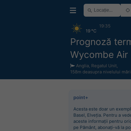
19:35
19 °C
Prognoză ter
Wycombe Air 
Anglia
,
Regatul Unit
,
158m deasupra nivelului mări
point+
Acesta este doar un exempl
Basel, Elveția. Pentru a ved
aceste informații pentru ori
pe Pământ, abonați-vă la po