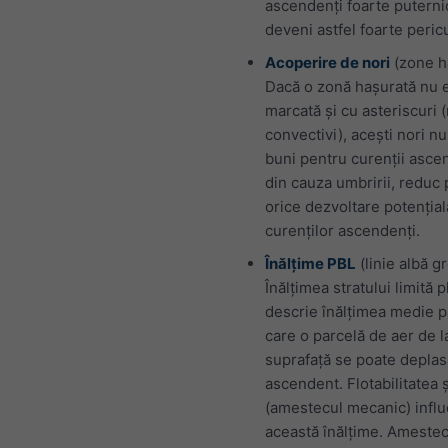
ascendenți foarte puternic
deveni astfel foarte pericu
Acoperire de nori
(zone h
Dacă o zonă hașurată nu 
marcată și cu asteriscuri (
convectivi), acești nori n
buni pentru curenții ascen
din cauza umbririi, reduc 
orice dezvoltare potențial
curenților ascendenți.
Înălțime PBL
(linie albă g
Înălțimea stratului limită 
descrie înălțimea medie p
care o parcelă de aer de l
suprafață se poate deplas
ascendent. Flotabilitatea ș
(amestecul mecanic) infl
această înălțime. Ameste