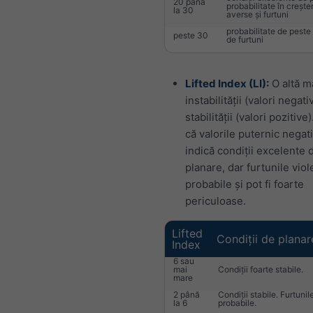
20 până
probabilitate în crește
la 30
averse și furtuni
probabilitate de peste
peste 30
de furtuni
Lifted Index (LI):
O altă m
instabilității (valori negat
stabilității (valori pozitive)
că valorile puternic negat
indică condiții excelente 
planare, dar furtunile vio
probabile și pot fi foarte
periculoase.
Lifted
Condiții de planar
Index
6 sau
mai
Condiții foarte stabile.
mare
2 până
Condiții stabile. Furtunil
la 6
probabile.