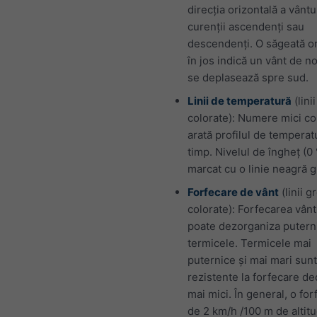
direcția orizontală a vântu
curenții ascendenți sau
descendenți. O săgeată or
în jos indică un vânt de n
se deplasează spre sud.
Linii de temperatură
(linii
colorate): Numere mici co
arată profilul de temperat
timp. Nivelul de îngheț (0
marcat cu o linie neagră g
Forfecare de vânt
(linii g
colorate): Forfecarea vânt
poate dezorganiza putern
termicele. Termicele mai
puternice și mai mari sun
rezistente la forfecare de
mai mici. În general, o fo
de 2 km/h /100 m de altit