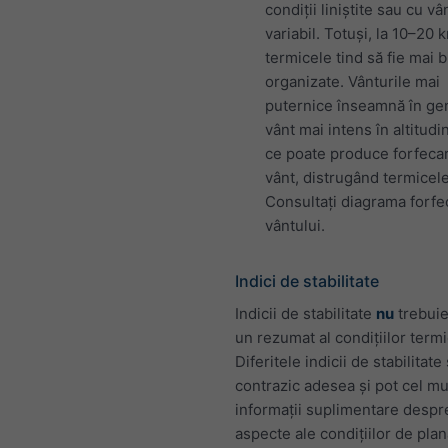
condiții liniștite sau cu vâ
variabil. Totuși, la 10–20 
termicele tind să fie mai 
organizate. Vânturile mai
puternice înseamnă în ge
vânt mai intens în altitudi
ce poate produce forfeca
vânt, distrugând termicele
Consultați diagrama forfec
vântului.
Indici de stabilitate
Indicii de stabilitate
nu
trebuie
un rezumat al condițiilor termi
Diferitele indicii de stabilitate
contrazic adesea și pot cel mu
informații suplimentare despr
aspecte ale condițiilor de plan