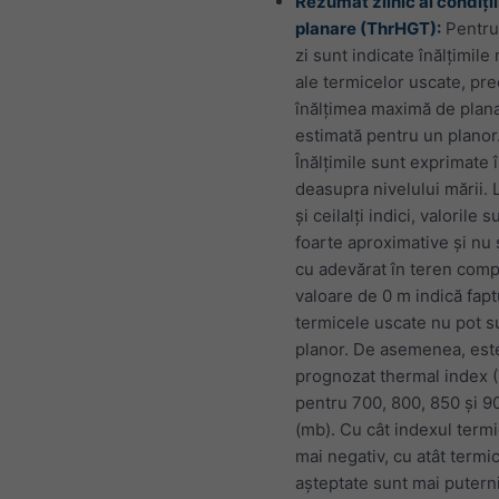
Rezumat zilnic al condiții
planare (ThrHGT):
Pentru
zi sunt indicate înălțimil
ale termicelor uscate, pr
înălțimea maximă de plan
estimată pentru un planor
Înălțimile sunt exprimate 
deasupra nivelului mării. L
și ceilalți indici, valorile s
foarte aproximative și nu 
cu adevărat în teren comp
valoare de 0 m indică fapt
termicele uscate nu pot s
planor. De asemenea, est
prognozat thermal index (
pentru 700, 800, 850 și 9
(mb). Cu cât indexul termi
mai negativ, cu atât termi
așteptate sunt mai putern