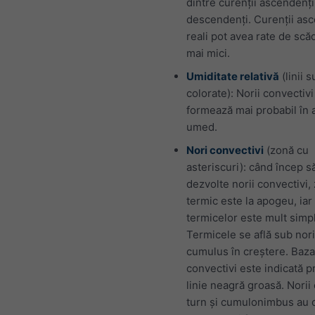
dintre curenții ascendenți
descendenți. Curenții as
reali pot avea rate de scă
mai mici.
Umiditate relativă
(linii s
colorate): Norii convectivi
formează mai probabil în 
umed.
Nori convectivi
(zonă cu
asteriscuri): când încep s
dezvolte norii convectivi,
termic este la apogeu, iar
termicelor este mult simpl
Termicele se află sub nori
cumulus în creștere. Baza
convectivi este indicată p
linie neagră groasă. Nori
turn și cumulonimbus au 