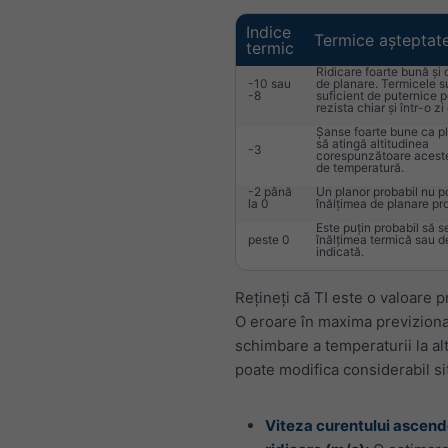
Indice
Termice așteptat
termic
Ridicare foarte bună și 
-10 sau
de planare. Termicele s
-8
suficient de puternice p
rezista chiar și într-o zi
Șanse foarte bune ca p
să atingă altitudinea
-3
corespunzătoare aceste
de temperatură.
-2 până
Un planor probabil nu p
la 0
înălțimea de planare pr
Este puțin probabil să s
peste 0
înălțimea termică sau d
indicată.
Rețineți că TI este o valoare 
O eroare în maxima previziona
schimbare a temperaturii la al
poate modifica considerabil sit
Viteza curentului ascend