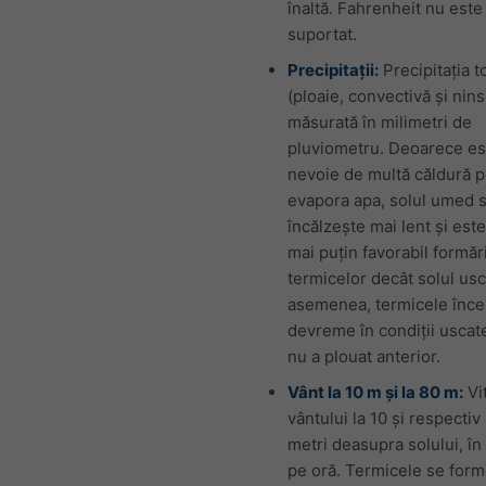
înaltă. Fahrenheit nu este
suportat.
Precipitații:
Precipitația t
(ploaie, convectivă și nin
măsurată în milimetri de
pluviometru. Deoarece es
nevoie de multă căldură p
evapora apa, solul umed 
încălzește mai lent și este
mai puțin favorabil formări
termicelor decât solul usc
asemenea, termicele înce
devreme în condiții uscat
nu a plouat anterior.
Vânt la 10 m și la 80 m:
Vi
vântului la 10 și respectiv
metri deasupra solului, în
pe oră. Termicele se form