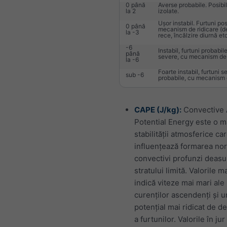
0 până
Averse probabile. Posibil
la 2
izolate.
Ușor instabil. Furtuni pos
0 până
mecanism de ridicare (de
la -3
rece, încălzire diurnă etc
-6
Instabil, furtuni probabil
până
severe, cu mecanism de 
la -6
Foarte instabil, furtuni s
sub -6
probabile, cu mecanism d
CAPE (J/kg):
Convective 
Potential Energy este o m
stabilității atmosferice ca
influențează formarea nor
convectivi profunzi deas
stratului limită. Valorile m
indică viteze mai mari ale
curenților ascendenți și u
potențial mai ridicat de d
a furtunilor. Valorile în ju