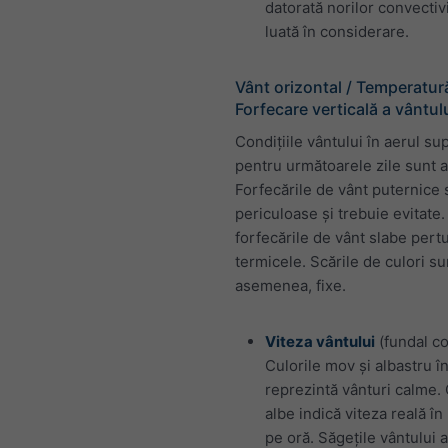
datorată norilor convectiv
luată în considerare.
Vânt orizontal / Temperatură
Forfecare verticală a vântul
Condițiile vântului în aerul su
pentru următoarele zile sunt af
Forfecările de vânt puternice 
periculoase și trebuie evitate.
forfecările de vânt slabe pert
termicele. Scările de culori su
asemenea, fixe.
Viteza vântului
(fundal co
Culorile mov și albastru î
reprezintă vânturi calme. 
albe indică viteza reală în
pe oră. Săgețile vântului a