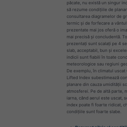
păcate, nu există un singur in
să rezume condițiile de planar
consultarea diagramelor de gr
termic și de forfecare a vântul
prezentate mai jos oferă o im
mai precisă și concludentă. Toț
prezentați sunt scalați pe 4 se
slab, acceptabil, bun și excele
indicii sunt fiabili în toate cond
meteorologice sau regiuni geo
De exemplu, în climatul uscat
Lifted Index subestimează cond
planare din cauza umidității s
atmosferei. Pe de altă parte, 
iarna, când aerul este uscat, 
index poate fi foarte ridicat, c
condițiile sunt foarte slabe.