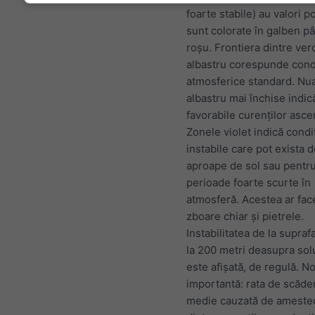
foarte stabile) au valori po
sunt colorate în galben pâ
roșu. Frontiera dintre ver
albastru corespunde condi
atmosferice standard. Nu
albastru mai închise indică
favorabile curenților asce
Zonele violet indică condi
instabile care pot exista 
aproape de sol sau pentr
perioade foarte scurte în
atmosferă. Acestea ar fac
zboare chiar și pietrele.
Instabilitatea de la supraf
la 200 metri deasupra sol
este afișată, de regulă. N
importantă: rata de scăde
medie cauzată de ameste