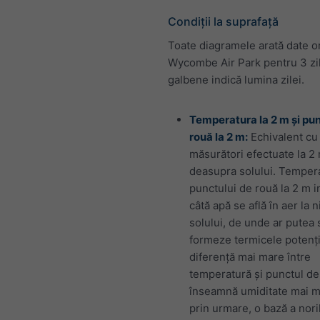
Condiții la suprafață
Toate diagramele arată date o
Wycombe Air Park pentru 3 zi
galbene indică lumina zilei.
Temperatura la 2 m și pu
rouă la 2 m:
Echivalent cu
măsurători efectuate la 2 
deasupra solului. Temper
punctului de rouă la 2 m i
câtă apă se află în aer la n
solului, de unde ar putea 
formeze termicele potenți
diferență mai mare între
temperatură și punctul de
înseamnă umiditate mai mi
prin urmare, o bază a nori