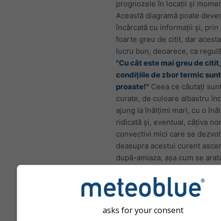
prognozele în locații și momen
Această diagramă poate deven
încărcată cu informații și, pri
foarte greu de citit, dar acest
lucru bun, deoarece, ca regul
"Cu cât este mai greu de citit,
condițiile de zbor termic sun
proaste!"
Ceea ce căutați sun
curate, de culoare albastru înc
ajung la înălțimi mari, cu o în
ridicată și, eventual, câțiva nor
convectivi mici care se dezvol
deasupra acestui curent asce
după-amiaza, așa cum se arată
imaginea de mai jos.
asks for your consent