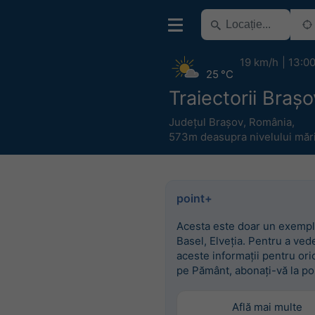
19 km/h
13:0
25 °C
Traiectorii Brașo
Județul Brașov
,
România
,
573m deasupra nivelului mări
point+
Acesta este doar un exempl
Basel, Elveția. Pentru a ved
aceste informații pentru ori
pe Pământ, abonați-vă la po
Află mai multe