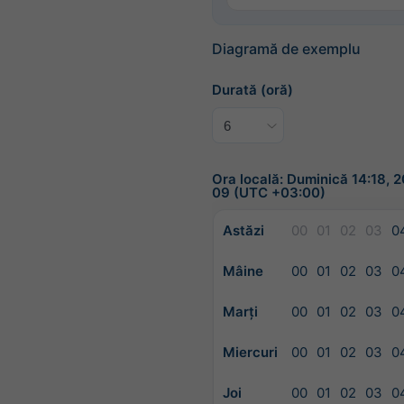
Diagramă de exemplu
Durată (oră)
Ora locală: Duminică 14:18, 
09 (UTC +03:00)
Astăzi
00
01
02
03
0
Mâine
00
01
02
03
0
Marți
00
01
02
03
0
Miercuri
00
01
02
03
0
Joi
00
01
02
03
0