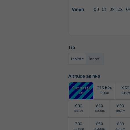
Vineri
00
01
02
03
0
Tip
Înainte
Înapoi
Altitude as hPa
Suprafață
975 hPa
950
10m
320m
540m
900
850
800
990m
1460m
1950m
700
650
600
3010m
3590m
4210m