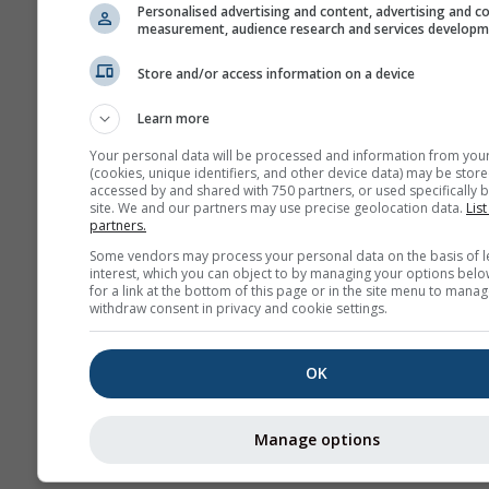
Personalised advertising and content, advertising and c
Afișează ajutor
Desca
measurement, audience research and services develop
Store and/or access information on a device
Mai multe date meteo
Learn more
Your personal data will be processed and information from you
(cookies, unique identifiers, and other device data) may be store
accessed by and shared with 750 partners, or used specifically b
site. We and our partners may use precise geolocation data.
List
partners.
Hărți meteo
Some vendors may process your personal data on the basis of l
interest, which you can object to by managing your options belo
for a link at the bottom of this page or in the site menu to manag
withdraw consent in privacy and cookie settings.
Te
OK
Stueve &
Sounding
Manage options