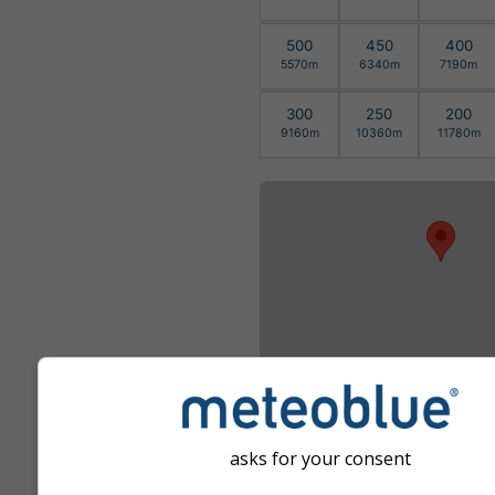
500
450
400
5570m
6340m
7190m
300
250
200
9160m
10360m
11780m
asks for your consent
Zoom pentru înca