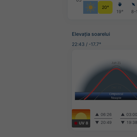
20°
19°
8-
Elevația soarelui
22:43
/
-17.7°
▲
06:26
▲
03:0
▼
20:49
▼
19:3
UV 8