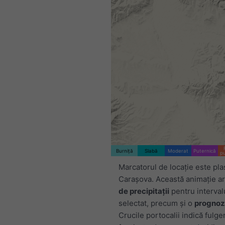
Burniță
Slabă
Moderat
Puternică
p
Marcatorul de locație este pla
Caraşova. Această animație a
de precipitații
pentru interval
selectat, precum și o
prognoz
Crucile portocalii indică fulge