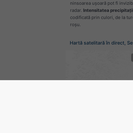
ninsoarea ușoară pot fi invizib
radar.
Intensitatea precipitați
codificată prin culori, de la tu
roșu.
Hartă satelitară în direct, Se