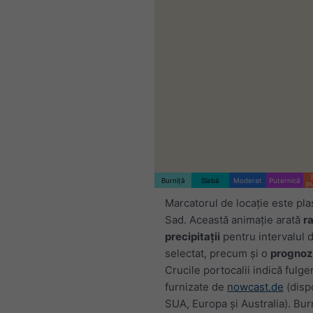
Burniță
Slabă
Moderat
Puternică
p
Marcatorul de locație este pla
Sad. Această animație arată
r
precipitații
pentru intervalul 
selectat, precum și o
prognoz
Crucile portocalii indică fulge
furnizate de
nowcast.de
(dispo
SUA, Europa și Australia). Bur