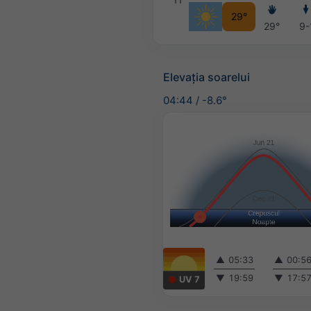
29°
29°
9-
Elevația soarelui
04:44
/
-8.6°
▲
05:33
▲
00:5
▼
19:59
▼
17:5
UV 7