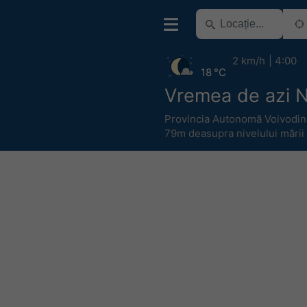
2 km/h
4:00
18 °C
Vremea de azi N
Provincia Autonomă Voivodin
79m deasupra nivelului mării