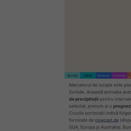
Burniță
Slabă
Moderat
Puternică
p
Marcatorul de locație este pla
Sorède. Această animație ara
de precipitații
pentru interval
selectat, precum și o
prognoz
Crucile portocalii indică fulge
furnizate de
nowcast.de
(dispo
SUA, Europa și Australia). Bur