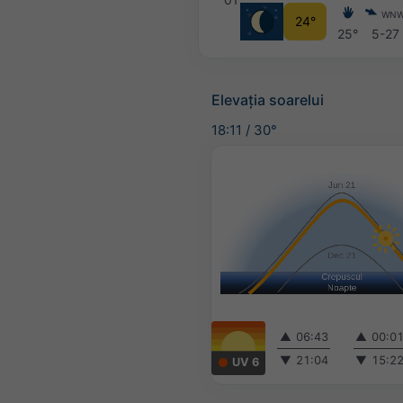
WN
24°
25°
5-27
Elevația soarelui
18:11
/
30°
▲
06:43
▲
00:0
▼
21:04
▼
15:2
UV 6