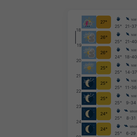
NW
27°
25°
21-37
18
NW
26°
25°
21-40
19
NW
26°
24°
18-4
20
NW
25°
25°
14-37
21
NW
25°
25°
11-36
22
NW
25°
25°
9-34
23
WN
24°
25°
8-31
24
WN
24°
25°
6-29
01