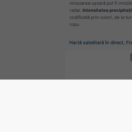
ninsoarea ușoară pot fi invizib
radar.
Intensitatea precipitați
codificată prin culori, de la tu
roșu.
Hartă satelitară în direct, F