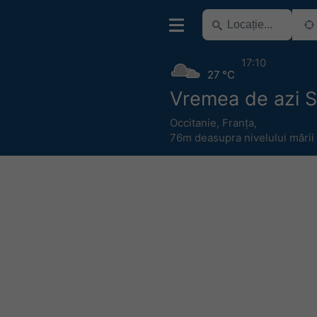
17:10
27 °C
Vremea de azi 
Occitanie
,
Franța
,
76m deasupra nivelului mării