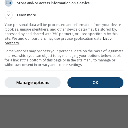
Store and/or access information on a device
Avertizări meteorologice
Learn more
Where2Go
Hărți sinoptice
Your personal data will be processed and information from your device
(cookies, unique identifiers, and other device data) may be stored by,
Temperatura și umiditatea
accessed by and shared with 750 partners, or used specifically by this
site. We and our partners may use precise geolocation data.
List of
Precipitații
partners.
Aviație și nori
Some vendors may process your personal data on the basis of legitimate
interest, which you can object to by managing your options below. Look
Mare și surf
for a link at the bottom of this page or in the site menu to manage or
withdraw consent in privacy and cookie settings.
Calitatea aerului și polen
Prognoză sezonieră
Manage options
OK
Holiday Planner
Mai multe hărți