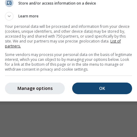
Store and/or access information on a device
Avertizări meteorologice
Learn more
Where2Go
Hărți sinoptice
Your personal data will be processed and information from your device
(cookies, unique identifiers, and other device data) may be stored by,
Temperatura și umiditatea
accessed by and shared with 750 partners, or used specifically by this
site. We and our partners may use precise geolocation data.
List of
Precipitații
partners.
Aviație și nori
Some vendors may process your personal data on the basis of legitimate
interest, which you can object to by managing your options below. Look
Mare și surf
for a link at the bottom of this page or in the site menu to manage or
withdraw consent in privacy and cookie settings.
Calitatea aerului și polen
Prognoză sezonieră
Manage options
OK
Holiday Planner
Mai multe hărți