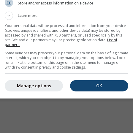
Store and/or access information on a device
Avertizări meteorologice
Learn more
Where2Go
Hărți sinoptice
Your personal data will be processed and information from your device
(cookies, unique identifiers, and other device data) may be stored by,
Temperatura și umiditatea
accessed by and shared with 750 partners, or used specifically by this
site. We and our partners may use precise geolocation data.
List of
Precipitații
partners.
Aviație și nori
Some vendors may process your personal data on the basis of legitimate
interest, which you can object to by managing your options below. Look
Mare și surf
for a link at the bottom of this page or in the site menu to manage or
withdraw consent in privacy and cookie settings.
Calitatea aerului și polen
Prognoză sezonieră
Manage options
OK
Holiday Planner
Mai multe hărți