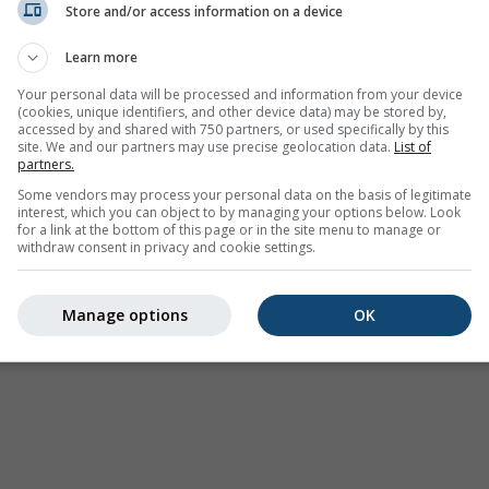
Store and/or access information on a device
Avertizări meteorologice
Learn more
Where2Go
Hărți sinoptice
Your personal data will be processed and information from your device
(cookies, unique identifiers, and other device data) may be stored by,
Temperatura și umiditatea
accessed by and shared with 750 partners, or used specifically by this
site. We and our partners may use precise geolocation data.
List of
Precipitații
partners.
Aviație și nori
Some vendors may process your personal data on the basis of legitimate
interest, which you can object to by managing your options below. Look
Mare și surf
for a link at the bottom of this page or in the site menu to manage or
withdraw consent in privacy and cookie settings.
Calitatea aerului și polen
Prognoză sezonieră
Manage options
OK
Holiday Planner
Mai multe hărți