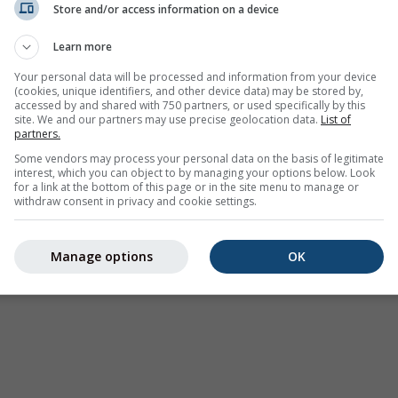
Store and/or access information on a device
Avertizări meteorologice
Learn more
Where2Go
Hărți sinoptice
Your personal data will be processed and information from your device
(cookies, unique identifiers, and other device data) may be stored by,
Temperatura și umiditatea
accessed by and shared with 750 partners, or used specifically by this
site. We and our partners may use precise geolocation data.
List of
Precipitații
partners.
Aviație și nori
Some vendors may process your personal data on the basis of legitimate
interest, which you can object to by managing your options below. Look
Mare și surf
for a link at the bottom of this page or in the site menu to manage or
withdraw consent in privacy and cookie settings.
Calitatea aerului și polen
Prognoză sezonieră
Manage options
OK
Holiday Planner
Mai multe hărți