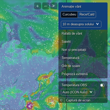
+
−
Animație vânt
Curcubeu
Rece/Cald
10 m deasupra solului
Rafală de vânt
Satelit
Nori și precipitații
Temperatură
Ore de soare
Prognoză extremă
Temperatura OBS
Auto (ICON Auto)
©
Captură de ecran