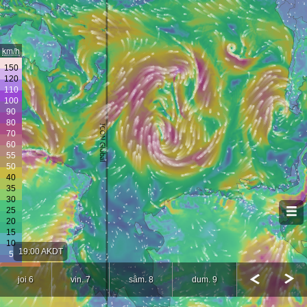
km/h
19:00 AKDT
joi 6
vin. 7
sâm. 8
dum. 9