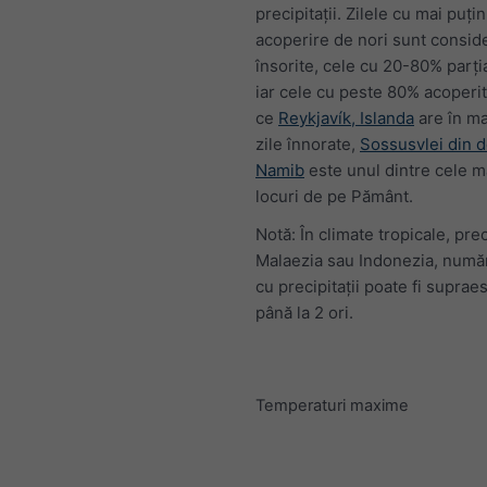
precipitații. Zilele cu mai puț
acoperire de nori sunt consid
însorite, cele cu 20-80% parția
iar cele cu peste 80% acoperit
ce
Reykjavík, Islanda
are în ma
zile înnorate,
Sossusvlei din d
Namib
este unul dintre cele ma
locuri de pe Pământ.
Notă: În climate tropicale, pre
Malaezia sau Indonezia, număr
cu precipitații poate fi suprae
până la 2 ori.
Temperaturi maxime