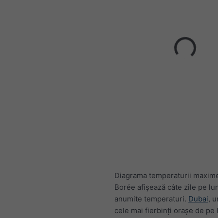
Diagrama temperaturii maxim
Borée afișează câte zile pe lu
anumite temperaturi.
Dubai
, u
cele mai fierbinți orașe de pe