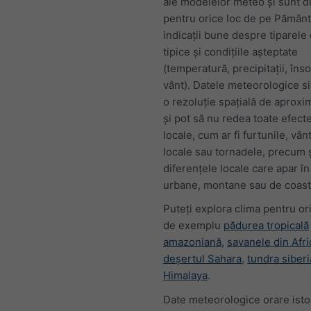
ale modelelor meteo și sunt d
pentru orice loc de pe Pământ.
indicații bune despre tiparele 
tipice și condițiile așteptate
(temperatură, precipitații, înso
vânt). Datele meteorologice s
o rezoluție spațială de aproxi
și pot să nu redea toate efec
locale, cum ar fi furtunile, vân
locale sau tornadele, precum 
diferențele locale care apar î
urbane, montane sau de coast
Puteți explora clima pentru ori
de exemplu
pădurea tropicală
amazoniană
,
savanele din Afri
deșertul Sahara
,
tundra siber
Himalaya
.
Date meteorologice orare isto