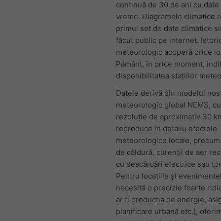
continuă de 30 de ani cu date
vreme. Diagramele climatice r
primul set de date climatice s
făcut public pe internet. Istori
meteorologic acoperă orice lo
Pământ, în orice moment, indi
disponibilitatea stațiilor mete
Datele derivă din modelul nos
meteorologic global NEMS, cu
rezoluție de aproximativ 30 km
reproduce în detaliu efectele
meteorologice locale, precum 
de căldură, curenții de aer rec
cu descărcări electrice sau to
Pentru locațiile și evenimente
necesită o precizie foarte rid
ar fi producția de energie, asi
planificare urbană etc.), oferi