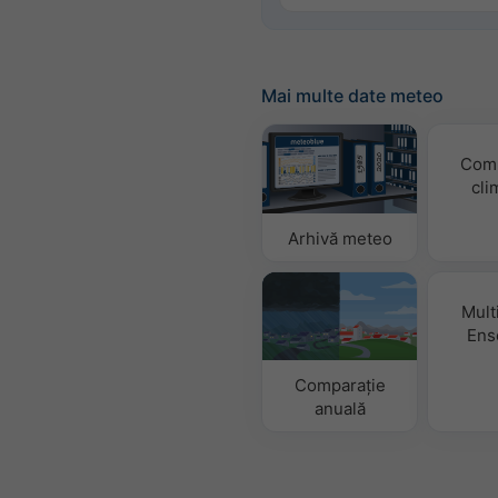
Mai multe date meteo
Comp
cli
Arhivă meteo
Mult
Ens
Comparație
anuală