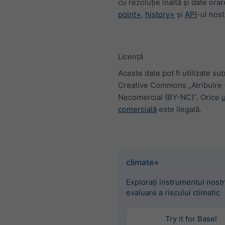
cu rezoluție înaltă și date orar
point+
,
history+
și
API
-ul nost
Licență
Aceste date pot fi utilizate sub
Creative Commons „Atribuire
Necomercial (BY-NC)”. Orice
u
comercială
este ilegală.
climate+
Explorați instrumentul nost
evaluare a riscului climatic
Try it for Basel