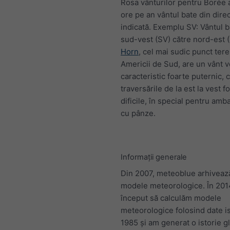
Rosa vânturilor pentru Borée 
ore pe an vântul bate din direc
indicată. Exemplu SV: Vântul b
sud-vest (SV) către nord-est 
Horn
, cel mai sudic punct tere
Americii de Sud, are un vânt v
caracteristic foarte puternic, 
traversările de la est la vest f
dificile, în special pentru amb
cu pânze.
Informații generale
Din 2007, meteoblue arhivează
modele meteorologice. În 20
început să calculăm modele
meteorologice folosind date is
1985 și am generat o istorie g