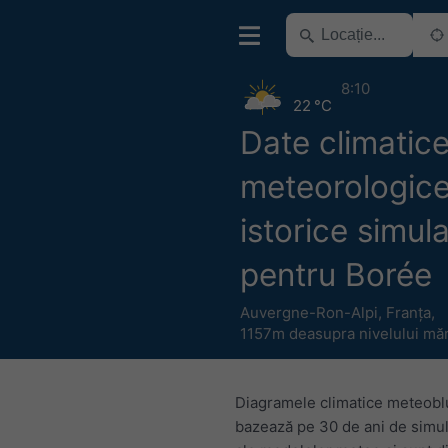
8:10
22 °C
Date climatice
meteorologic
istorice simul
pentru Borée
Auvergne-Ron-Alpi
,
Franța
,
1157m deasupra nivelului măr
Diagramele climatice meteobl
bazează pe 30 de ani de simul