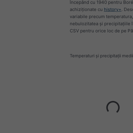
începând cu 1940 pentru Borée
achiziționate cu
history+
. Des
variabile precum temperatura,
nebulozitatea și precipitațiile 
CSV pentru orice loc de pe P
Temperaturi și precipitații medii