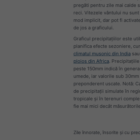
pregăti pentru zile mai calde 
reci. Vitezele vântului nu sunt 
mod implicit, dar pot fi activat
de jos a graficului.
Graficul precipitațiilor este uti
planifica efecte sezoniere, cum
climatul musonic din India
sa
ploios din Africa
. Precipitațiil
peste 150mm indică în general
umede, iar valorile sub 30mm 
preponderent uscate. Notă: Ca
de precipitații simulate în regi
tropicale și în terenuri comple
fie mai mici decât măsurătorile
Zile înnorate, însorite și cu preci