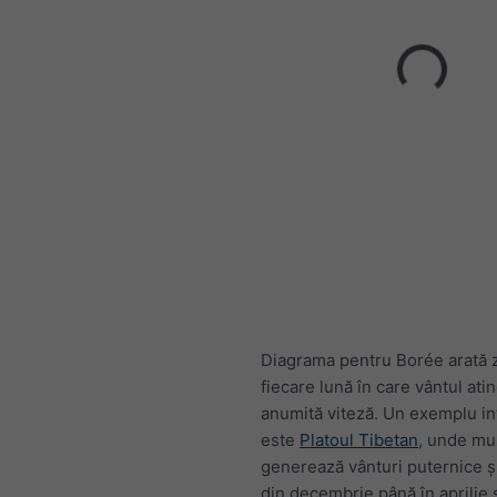
Diagrama pentru Borée arată z
fiecare lună în care vântul ati
anumită viteză. Un exemplu in
este
Platoul Tibetan
, unde mu
generează vânturi puternice ș
din decembrie până în aprilie ș