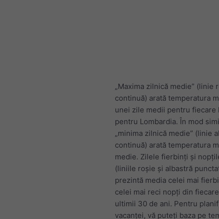
„Maxima zilnică medie” (linie 
continuă) arată temperatura 
unei zile medii pentru fiecare
pentru Lombardia. În mod simi
„minima zilnică medie” (linie a
continuă) arată temperatura 
medie. Zilele fierbinți și nopțil
(liniile roșie și albastră puncta
prezintă media celei mai fierbin
celei mai reci nopți din fiecar
ultimii 30 de ani. Pentru plani
vacanței, vă puteți baza pe te