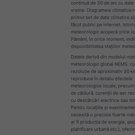
continuă de 30 de ani cu date
vreme. Diagramele climatice r
primul set de date climatice s
făcut public pe internet. Istori
meteorologic acoperă orice lo
Pământ, în orice moment, indi
disponibilitatea stațiilor mete
Datele derivă din modelul nos
meteorologic global NEMS, cu
rezoluție de aproximativ 30 km
reproduce în detaliu efectele
meteorologice locale, precum 
de căldură, curenții de aer rec
cu descărcări electrice sau to
Pentru locațiile și evenimente
necesită o precizie foarte rid
ar fi producția de energie, asi
planificare urbană etc.), oferi