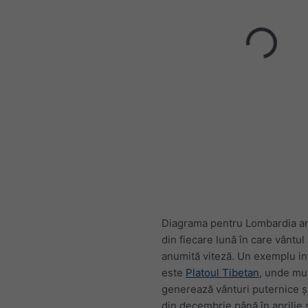
Diagrama pentru Lombardia ara
din fiecare lună în care vântul
anumită viteză. Un exemplu in
este
Platoul Tibetan
, unde mu
generează vânturi puternice ș
din decembrie până în aprilie ș