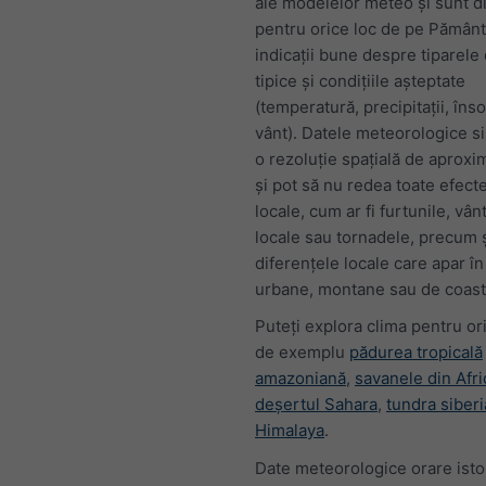
ale modelelor meteo și sunt d
pentru orice loc de pe Pământ.
indicații bune despre tiparele 
tipice și condițiile așteptate
(temperatură, precipitații, înso
vânt). Datele meteorologice s
o rezoluție spațială de aproxi
și pot să nu redea toate efec
locale, cum ar fi furtunile, vân
locale sau tornadele, precum 
diferențele locale care apar î
urbane, montane sau de coast
Puteți explora clima pentru ori
de exemplu
pădurea tropicală
amazoniană
,
savanele din Afri
deșertul Sahara
,
tundra siber
Himalaya
.
Date meteorologice orare isto