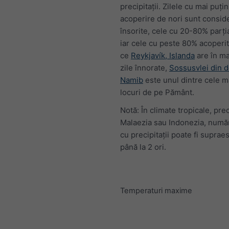
precipitații. Zilele cu mai puț
acoperire de nori sunt consid
însorite, cele cu 20-80% parția
iar cele cu peste 80% acoperit
ce
Reykjavík, Islanda
are în ma
zile înnorate,
Sossusvlei din d
Namib
este unul dintre cele ma
locuri de pe Pământ.
Notă: În climate tropicale, pre
Malaezia sau Indonezia, număr
cu precipitații poate fi suprae
până la 2 ori.
Temperaturi maxime