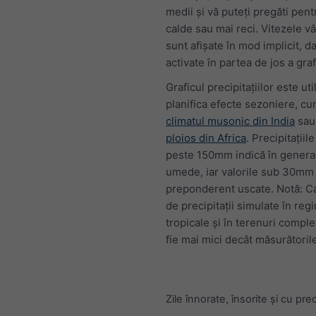
medii și vă puteți pregăti pent
calde sau mai reci. Vitezele v
sunt afișate în mod implicit, da
activate în partea de jos a graf
Graficul precipitațiilor este uti
planifica efecte sezoniere, cum
climatul musonic din India
sa
ploios din Africa
. Precipitațiil
peste 150mm indică în general
umede, iar valorile sub 30mm 
preponderent uscate. Notă: Ca
de precipitații simulate în regi
tropicale și în terenuri comple
fie mai mici decât măsurătorile
Zile înnorate, însorite și cu preci