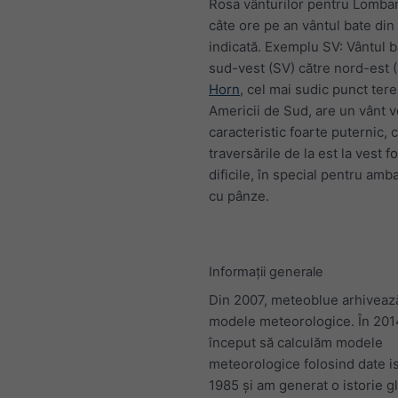
Rosa vânturilor pentru Lombar
câte ore pe an vântul bate din 
indicată. Exemplu SV: Vântul b
sud-vest (SV) către nord-est 
Horn
, cel mai sudic punct tere
Americii de Sud, are un vânt v
caracteristic foarte puternic, 
traversările de la est la vest f
dificile, în special pentru amb
cu pânze.
Informații generale
Din 2007, meteoblue arhivează
modele meteorologice. În 20
început să calculăm modele
meteorologice folosind date is
1985 și am generat o istorie g