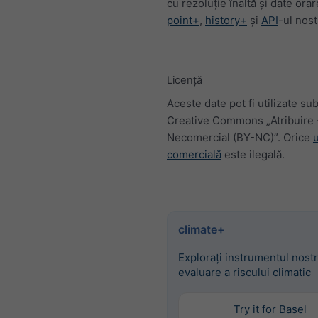
cu rezoluție înaltă și date orar
point+
,
history+
și
API
-ul nost
Licență
Aceste date pot fi utilizate sub
Creative Commons „Atribuire
Necomercial (BY-NC)”. Orice
u
comercială
este ilegală.
climate+
Explorați instrumentul nost
evaluare a riscului climatic
Try it for Basel