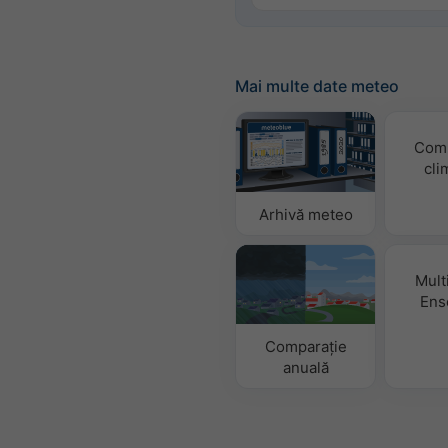
Mai multe date meteo
Comp
cli
Arhivă meteo
Mult
Ens
Comparație
anuală