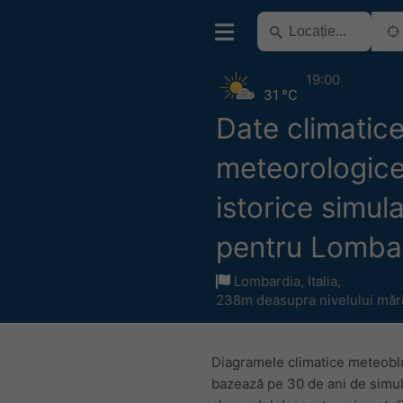
19:00
31 °C
Date climatice
meteorologic
istorice simul
pentru Lomba
Lombardia
,
Italia
,
238m deasupra nivelului mări
Diagramele climatice meteobl
bazează pe 30 de ani de simul