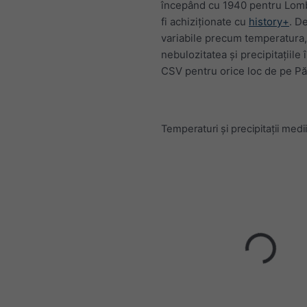
începând cu 1940 pentru Lomb
fi achiziționate cu
history+
. D
variabile precum temperatura,
nebulozitatea și precipitațiile 
CSV pentru orice loc de pe P
Temperaturi și precipitații medii