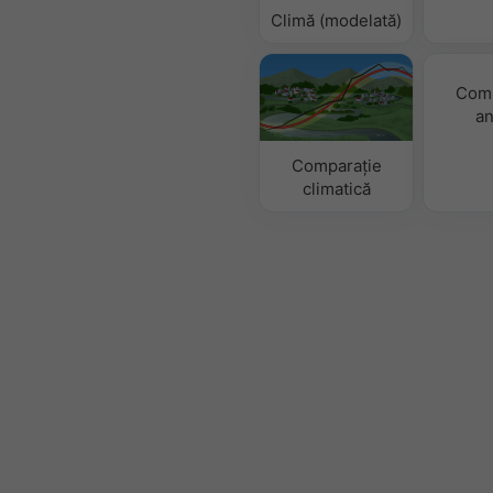
Climă (modelată)
Comp
an
Comparație
climatică