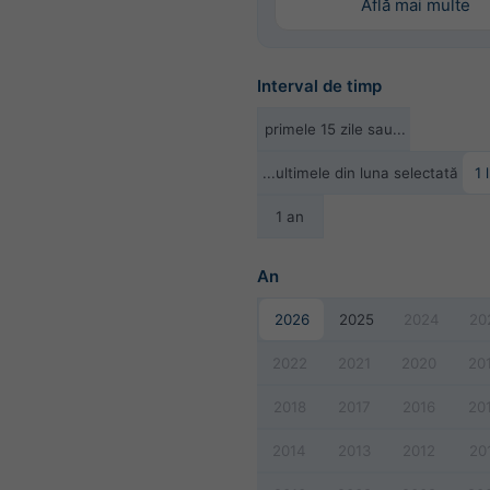
Află mai multe
Interval de timp
primele 15 zile sau...
...ultimele din luna selectată
1 
1 an
An
2026
2025
2024
20
2022
2021
2020
20
2018
2017
2016
20
2014
2013
2012
20