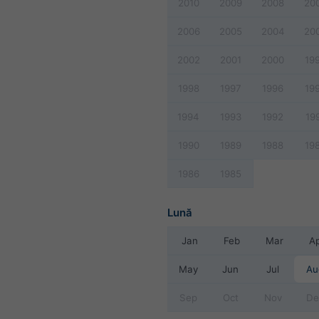
2010
2009
2008
20
2006
2005
2004
20
2002
2001
2000
19
1998
1997
1996
19
1994
1993
1992
19
1990
1989
1988
19
1986
1985
Lună
Jan
Feb
Mar
A
May
Jun
Jul
Au
Sep
Oct
Nov
De