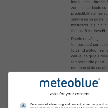
înlocui măsurătorile.
zonele sau datele cu
predictibilitate mai s
simularea nu poate în
măsurătorile și nici n
fi folosită ca dovadă.
Datele de vânt și
temperatură sunt calc
folosind altitudinea 
celulei de grilă. Prin
temperaturile pentru
montane și de coastă 
ușor diferite de datel
locația exactă pe care
selectat-o. Puteți găs
altitudinea celulei de 
asks for your consent
lângă coordonate.
Diagrama „15 zile” af
Personalised advertising and content, advertising and c