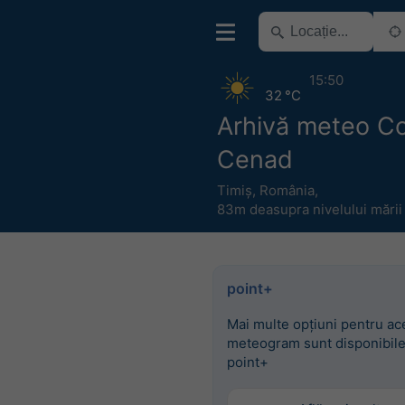
15:50
32 °C
Arhivă meteo 
Cenad
Timiș
,
România
,
83m deasupra nivelului mării
point+
Mai multe opțiuni pentru ac
meteogram sunt disponibile
point+