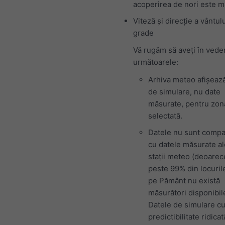
acoperirea de nori este m
Viteză și direcție a vântulu
grade
Vă rugăm să aveți în vede
următoarele:
Arhiva meteo afișeaz
de simulare, nu date
măsurate, pentru zon
selectată.
Datele nu sunt compa
cu datele măsurate al
stații meteo (deoarec
peste 99% din locuril
pe Pământ nu există
măsurători disponibil
Datele de simulare c
predictibilitate ridica