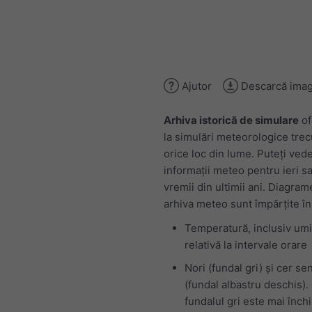
Ajutor
Descarcă imag
Arhiva istorică de simulare
of
la simulări meteorologice tre
orice loc din lume. Puteți ved
informații meteo pentru ieri sa
vremii din ultimii ani. Diagram
arhiva meteo sunt împărțite în
Temperatură, inclusiv umi
relativă la intervale orare
Nori (fundal gri) și cer se
(fundal albastru deschis).
fundalul gri este mai închi