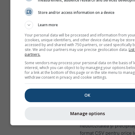
measurement, audience research and services develop
date orare. Pentru o 
există agregări zilnic
Store and/or access information on a device
pentru valorile minim
maxime și medii. Pen
Learn more
perioade mai mari de 
Your personal data will be processed and information from you
există agregări lunare
(cookies, unique identifiers, and other device data) may be store
accessed by and shared with 750 partners, or used specifically b
Oferim de asemenea 
site. We and our partners may use precise geolocation data.
List
partners.
brute spre vânzare. V
Some vendors may process your personal data on the basis of l
rugăm să ne contactaț
interest, which you can object to by managing your options belo
pentru mai multe info
for a link at the bottom of this page or in the site menu to manag
withdraw consent in privacy and cookie settings.
(
support@meteoblue
Date meteorologice orare 
OK
începând cu 1940 pentr
Cenad pot fi achiziționate
history+
. Descărcați varia
Manage options
precum temperatura, vânt
nebulozitatea și precipitați
format CSV pentru orice l