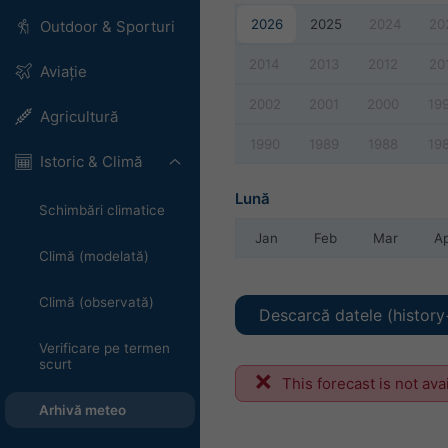
2026
2025
2024
20
Outdoor & Sporturi
2014
2013
2012
20
Aviație
2002
2001
2000
19
Agricultură
1990
1989
1988
19
Istoric & Climă
Lună
Schimbări climatice
Jan
Feb
Mar
A
Climă (modelată)
Climă (observată)
Descarcă datele (history
Verificare pe termen
scurt
This forecast is not ava
Arhivă meteo