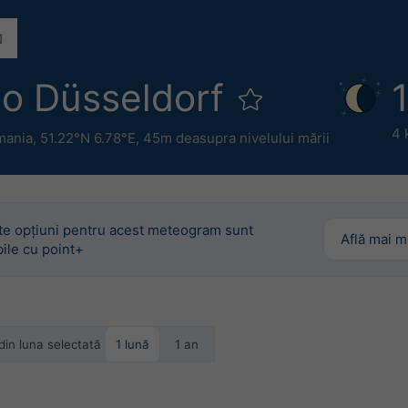
eo Düsseldorf
4 
mania
,
51.22°N 6.78°E,
45m deasupra nivelului mării
te opțiuni pentru acest meteogram sunt
Află mai m
ile cu point+
 din luna selectată
1 lună
1 an