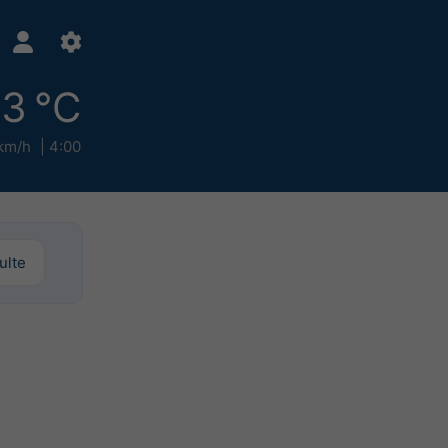
13 °C
km/h
4:00
ulte