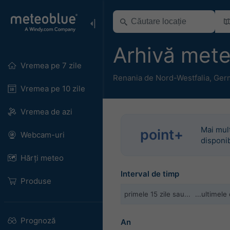
Arhivă met
Vremea pe 7 zile
Renania de Nord-Westfalia
,
Ger
Vremea pe 10 zile
Vremea de azi
Mai mul
point+
Webcam-uri
disponib
Hărți meteo
Interval de timp
Produse
primele 15 zile sau...
...ultimele
Prognoză
An