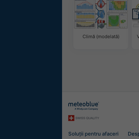
Climă (modelată)
V
Soluții pentru afaceri
Desp