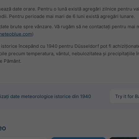
șează date orare. Pentru o lună există agregări zilnice pentru val
ii. Pentru perioade mai mari de 6 luni există agregări lunare.
ate brute spre vânzare. Vă rugăm să ne contactați pentru mai 
meteoblue.com
)
istorice începând cu 1940 pentru Düsseldorf pot fi achiziționat
bile precum temperatura, vântul, nebulozitatea și precipitațiile î
pe Pământ.
izați date meteorologice istorice din 1940
Try it for 
eo