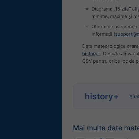
Diagrama „15 zile” afi
minime, maxime și med
Oferim de asemenea d
informații (
support@
Date meteorologice orare 
history+
. Descărcați varia
CSV pentru orice loc de 
history+
Anal
Mai multe date met