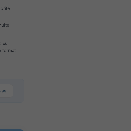
orile
multe
e cu
n format
Basel