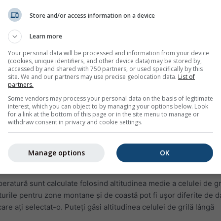
entru ieri sau istoricul vremii din ultimii ani. Diagramele din a
Store and/or access information on a device
Learn more
itatea relativă la intervale orare
nin (fundal albastru deschis). Cu cât fundalul gri este mai închis,
Your personal data will be processed and information from your device
(cookies, unique identifiers, and other device data) may be stored by,
ai densă
accessed by and shared with 750 partners, or used specifically by this
site. We and our partners may use precise geolocation data.
List of
ui (în grade
partners.
re următoarele:
Some vendors may process your personal data on the basis of legitimate
interest, which you can object to by managing your options below. Look
for a link at the bottom of this page or in the site menu to manage or
 date de simulare, nu date măsurate, pentru zona selectată.
withdraw consent in privacy and cookie settings.
ate cu datele măsurate ale unei stații meteo (deoarece în pes
mânt nu există măsurători disponibile). Datele de simulare cu
Manage options
OK
ată pot înlocui măsurătorile. Pentru zonele sau datele cu predictibi
 nu poate înlocui măsurătorile și nici nu poate fi folosită ca do
eratură sunt calculate folosind altitudinea medie a celulei de gr
urile pentru zone montane și de coastă pot fi ușor diferite de d
are ați selectat-o. Puteți găsi altitudinea celulei de grilă lângă