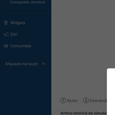
Comparație climatică
Widgets
Știri
Comunitate
Afișează mai puțin
Ajutor
Descarcă ima
Arhiva istorică de simulare
of