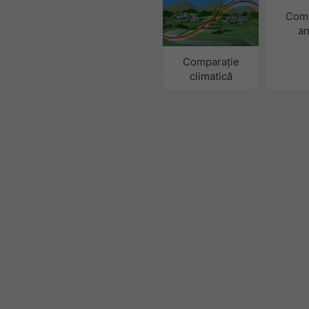
Comp
an
Comparație
climatică