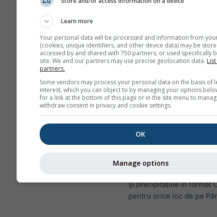
Store and/or access information on a device
pentru valorile minim
Learn more
maxime și medii. Pen
perioade mai mari de 
Your personal data will be processed and information from you
există agregări lunare
(cookies, unique identifiers, and other device data) may be store
accessed by and shared with 750 partners, or used specifically b
Oferim de asemenea 
site. We and our partners may use precise geolocation data.
List
partners.
brute spre vânzare. V
Some vendors may process your personal data on the basis of l
rugăm să ne contactaț
interest, which you can object to by managing your options belo
pentru mai multe info
for a link at the bottom of this page or in the site menu to manag
withdraw consent in privacy and cookie settings.
(
support@meteoblue
Date meteorologice orare 
OK
începând cu 1940 pentru 
pot fi achiziționate cu
his
Descărcați variabile prec
Manage options
temperatura, vântul, nebu
și precipitațiile în format
pentru orice loc de pe Pă