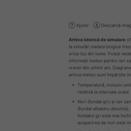
Ajutor
Descarcă imag
Arhiva istorică de simulare
of
la simulări meteorologice tre
orice loc din lume. Puteți ved
informații meteo pentru ieri sa
vremii din ultimii ani. Diagram
arhiva meteo sunt împărțite în
Temperatură, inclusiv umi
relativă la intervale orare
Nori (fundal gri) și cer se
(fundal albastru deschis).
fundalul gri este mai închi
acoperirea de nori este m