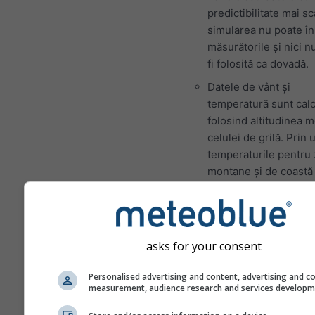
predictibilitate mai s
simularea nu poate în
măsurătorile și nici n
fi folosită ca dovadă.
Datele de vânt și
temperatură sunt calc
folosind altitudinea 
celulei de grilă. Prin
temperaturile pentru
montane și de coastă 
ușor diferite de datel
locația exactă pe care
selectat-o. Puteți găs
altitudinea celulei de 
asks for your consent
lângă coordonate.
Personalised advertising and content, advertising and c
Diagrama „15 zile” af
measurement, audience research and services develop
date orare. Pentru o 
există agregări zilnic