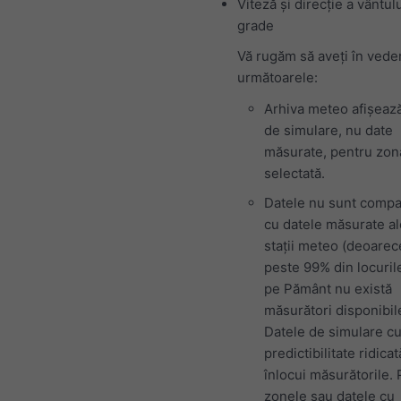
Viteză și direcție a vântulu
grade
Vă rugăm să aveți în vede
următoarele:
Arhiva meteo afișeaz
de simulare, nu date
măsurate, pentru zon
selectată.
Datele nu sunt compa
cu datele măsurate al
stații meteo (deoarec
peste 99% din locuril
pe Pământ nu există
măsurători disponibil
Datele de simulare c
predictibilitate ridica
înlocui măsurătorile.
zonele sau datele cu