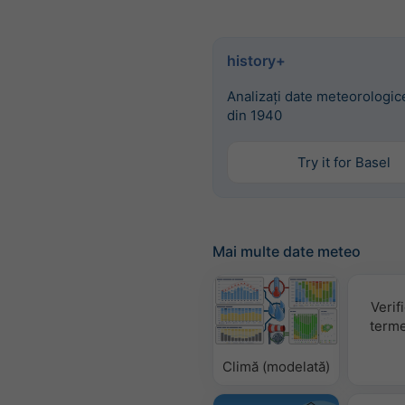
history+
Analizați date meteorologice
din 1940
Try it for Basel
Mai multe date meteo
Verif
terme
Climă (modelată)