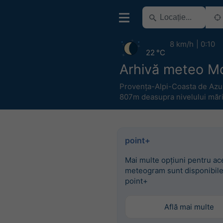
8 km/h
0:10
22 °C
Arhivă meteo Mo
Provența-Alpi-Coasta de Azu
807m deasupra nivelului mări
point+
Mai multe opțiuni pentru ac
meteogram sunt disponibile
point+
Află mai multe