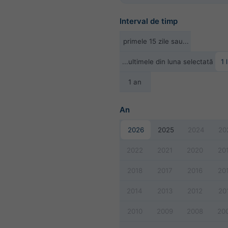
Interval de timp
primele 15 zile sau...
...ultimele din luna selectată
1 
1 an
An
2026
2025
2024
20
2022
2021
2020
20
2018
2017
2016
20
2014
2013
2012
20
2010
2009
2008
20