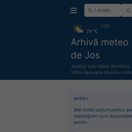
7:00
24 °C
Arhivă meteo
de Jos
Județul Satu Mare
,
România
,
145m deasupra nivelului mări
point+
Mai multe opțiuni pentru ac
meteogram sunt disponibile
point+