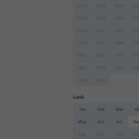
2010
2009
2008
20
2006
2005
2004
20
2002
2001
2000
19
1998
1997
1996
19
1994
1993
1992
19
1990
1989
1988
19
1986
1985
Lună
Jan
Feb
Mar
A
May
Jun
Jul
Au
Sep
Oct
Nov
De