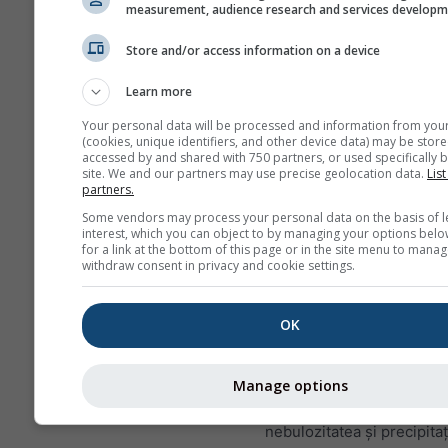
measurement, audience research and services develop
date orare. Pentru o 
există agregări zilnic
Store and/or access information on a device
pentru valorile minim
Learn more
maxime și medii. Pen
perioade mai mari de 
Your personal data will be processed and information from you
(cookies, unique identifiers, and other device data) may be store
există agregări lunare
accessed by and shared with 750 partners, or used specifically b
site. We and our partners may use precise geolocation data.
List
Oferim de asemenea 
partners.
brute spre vânzare. V
Some vendors may process your personal data on the basis of l
rugăm să ne contactaț
interest, which you can object to by managing your options belo
pentru mai multe info
for a link at the bottom of this page or in the site menu to manag
withdraw consent in privacy and cookie settings.
(
support@meteoblue
Date meteorologice orare 
OK
începând cu 1940 pentru
de Jos pot fi achiziționate
history+
. Descărcați varia
Manage options
precum temperatura, vânt
nebulozitatea și precipitați