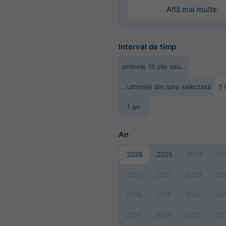
Află mai multe
Interval de timp
primele 15 zile sau...
...ultimele din luna selectată
1 
1 an
An
2026
2025
2024
20
2022
2021
2020
20
2018
2017
2016
20
2014
2013
2012
20