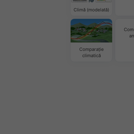
Climă (modelată)
Comp
an
Comparație
climatică