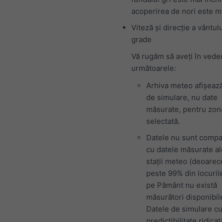
acoperirea de nori este m
Viteză și direcție a vântulu
grade
Vă rugăm să aveți în vede
următoarele:
Arhiva meteo afișeaz
de simulare, nu date
măsurate, pentru zon
selectată.
Datele nu sunt compa
cu datele măsurate al
stații meteo (deoarec
peste 99% din locuril
pe Pământ nu există
măsurători disponibil
Datele de simulare c
predictibilitate ridica