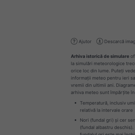
Ajutor
Descarcă imag
Arhiva istorică de simulare
of
la simulări meteorologice tre
orice loc din lume. Puteți ved
informații meteo pentru ieri sa
vremii din ultimii ani. Diagram
arhiva meteo sunt împărțite în
Temperatură, inclusiv umi
relativă la intervale orare
Nori (fundal gri) și cer se
(fundal albastru deschis).
fundalul gri este mai închi