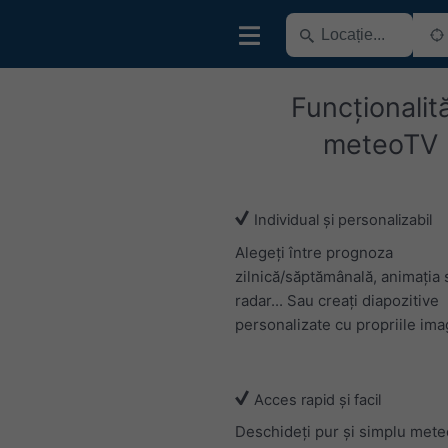
Funcționalită
meteoTV
Individual și personalizabil
Alegeți între prognoza
zilnică/săptămânală, animația s
radar... Sau creați diapozitive
personalizate cu propriile imag
Acces rapid și facil
Deschideți pur și simplu mete