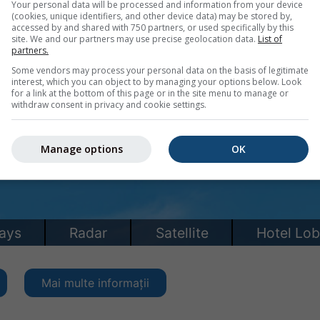
Your personal data will be processed and information from your device
(cookies, unique identifiers, and other device data) may be stored by,
accessed by and shared with 750 partners, or used specifically by this
site. We and our partners may use precise geolocation data.
List of
partners.
Some vendors may process your personal data on the basis of legitimate
interest, which you can object to by managing your options below. Look
for a link at the bottom of this page or in the site menu to manage or
withdraw consent in privacy and cookie settings.
Manage options
OK
Mai multe informații