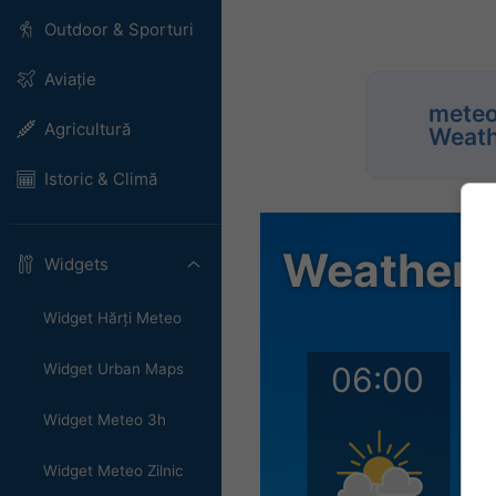
Outdoor & Sporturi
Aviație
meteo
Agricultură
Weath
Istoric & Climă
Widgets
Widget Hărți Meteo
Widget Urban Maps
Widget Meteo 3h
Widget Meteo Zilnic