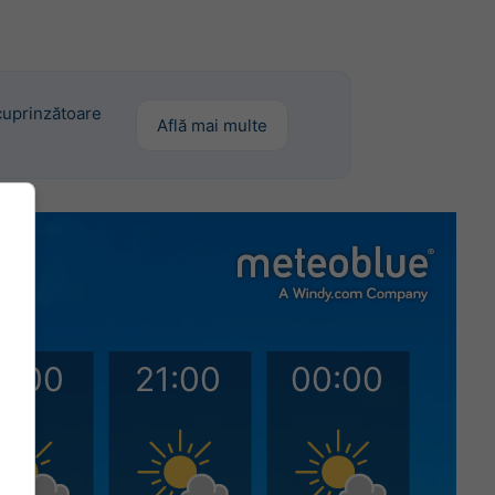
cuprinzătoare
Află mai multe