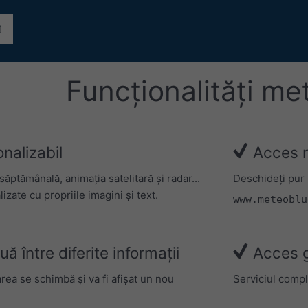
Funcționalități m
onalizabil
Acces ra
săptămânală, animația satelitară și radar...
Deschideți pur 
izate cu propriile imagini și text.
www.meteoblu
 între diferite informații
Acces g
rea se schimbă și va fi afișat un nou
Serviciul compl