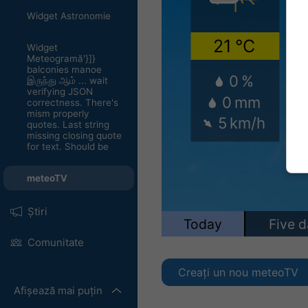
Widget Astronomie
Widget
Meteogramă'}]}
balconies manoe
இருந்து ஆம் ... wait
verifying JSON
correctness. There's
mism properly
quotes. Last string
missing closing quote
for text. Should be
meteoTV
Știri
Comunitate
Creați un nou meteoTV
Afișează mai puțin