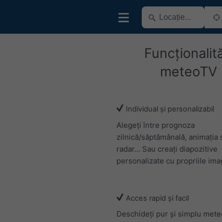
Funcționalită
meteoTV
Individual și personalizabil
Alegeți între prognoza
zilnică/săptămânală, animația s
radar... Sau creați diapozitive
personalizate cu propriile imag
Acces rapid și facil
Deschideți pur și simplu mete