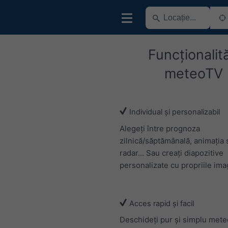
Funcționalită
meteoTV
Individual și personalizabil
Alegeți între prognoza
zilnică/săptămânală, animația s
radar... Sau creați diapozitive
personalizate cu propriile imag
Acces rapid și facil
Deschideți pur și simplu mete