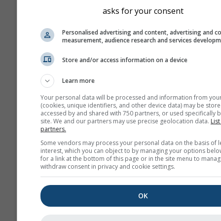
asks for your consent
Expunerile de scurtă dura
pot afecta sistemul respir
Personalised advertising and content, advertising and c
uman și pot îngreuna respi
measurement, audience research and services develop
SO₂ și alți oxizi de sulf po
Store and/or access information on a device
contribui la ploaia acidă, 
poate dăuna ecosistemel
Learn more
sensibile.
Your personal data will be processed and information from you
Copiii, vârstnicii și perso
(cookies, unique identifiers, and other device data) may be store
accessed by and shared with 750 partners, or used specifically b
care suferă de astm sunt 
site. We and our partners may use precise geolocation data.
List
de sensibile la efectele S
partners.
Some vendors may process your personal data on the basis of l
Dioxidul de azot (NO₂)
este u
interest, which you can object to by managing your options belo
brun-roșiatic cu un miros carac
for a link at the bottom of this page or in the site menu to manag
withdraw consent in privacy and cookie settings.
înțepător, fiind un poluant atm
important. Principala sursă de
azot este arderea combustibilil
OK
cărbune, petrol și gaz. Majorit
dioxidului de azot din orașe p