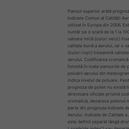
Panoul superior arată progno
Indicele Comun al Calității Aer
utilizat în Europa din 2006. Es
număr pe o scară de la 1 la 10
valoare mică (culori verzi) în
calitate bună a aerului, iar o 
(culori roșii) înseamnă calitat
aerului. Codificarea cromatic
folosită în toate panourile de
poluării aerului din meteogra
indica nivelul de poluare. Pen
prognoza de polen nu există li
directoare oficiale privind cod
cromatică, deoarece polenul n
parte din prognoza Indicele de
Aerului. Indicele de Calitate a
este definit separat lângă dru
(„roadside index”) sau depart