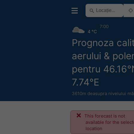
7:00
4 °C
Prognoza calit
aerului & pole
pentru 46.16°
7.74°E
3610m deasupra nivelului măr
This forecast is not
available for the selec
location