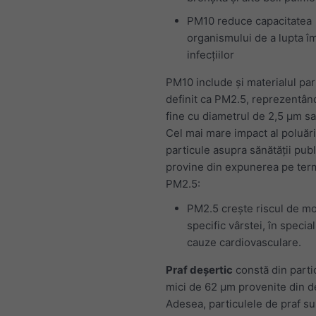
PM10 reduce capacitatea
organismului de a lupta î
infecțiilor
PM10 include și materialul part
definit ca PM2.5, reprezentân
fine cu diametrul de 2,5 μm sa
Cel mai mare impact al poluări
particule asupra sănătății pub
provine din expunerea pe ter
PM2.5:
PM2.5 crește riscul de mo
specific vârstei, în special
cauze cardiovasculare.
Praf deșertic
constă din parti
mici de 62 μm provenite din d
Adesea, particulele de praf su