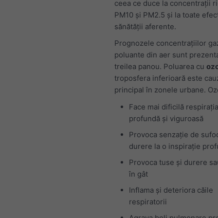
ceea ce duce la concentrații r
PM10 și PM2.5 și la toate efec
sănătății aferente.
Prognozele concentrațiilor ga
poluante din aer sunt prezenta
treilea panou. Poluarea cu
ozo
troposfera inferioară este cau
principal în zonele urbane. Oz
Face mai dificilă respirați
profundă și viguroasă
Provoca senzație de sufoc
durere la o inspirație pro
Provoca tuse și durere sau
în gât
Inflama și deteriora căile
respiratorii
Agrava boli pulmonare p