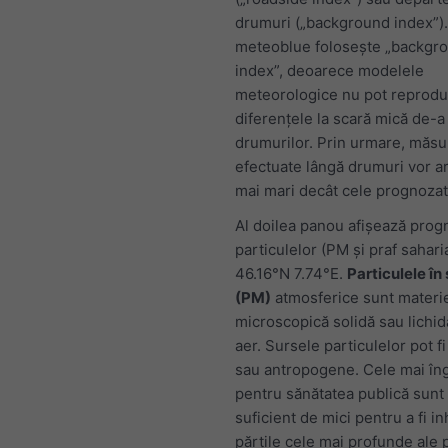
drumuri („background index”).
meteoblue folosește „backgr
index”, deoarece modelele
meteorologice nu pot reprod
diferențele la scară mică de-a
drumurilor. Prin urmare, măsu
efectuate lângă drumuri vor ar
mai mari decât cele prognozate
Al doilea panou afișează prog
particulelor (PM și praf sahar
46.16°N 7.74°E.
Particulele în
(PM)
atmosferice sunt materi
microscopică solidă sau lichidă
aer. Sursele particulelor pot f
sau antropogene. Cele mai îng
pentru sănătatea publică sunt 
suficient de mici pentru a fi in
părțile cele mai profunde ale 