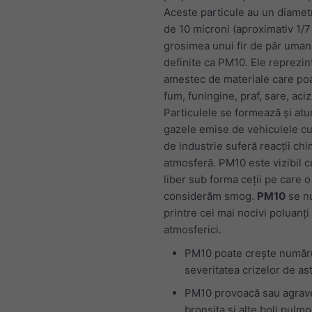
Aceste particule au un diamet
de 10 microni (aproximativ 1/7
grosimea unui fir de păr uman)
definite ca PM10. Ele reprezin
amestec de materiale care po
fum, funingine, praf, sare, aciz
Particulele se formează și atu
gazele emise de vehiculele cu
de industrie suferă reacții chi
atmosferă. PM10 este vizibil c
liber sub forma ceții pe care o
considerăm smog.
PM10
se n
printre cei mai nocivi poluanți
atmosferici.
PM10 poate crește număru
severitatea crizelor de as
PM10 provoacă sau agrav
bronșita și alte boli pulm