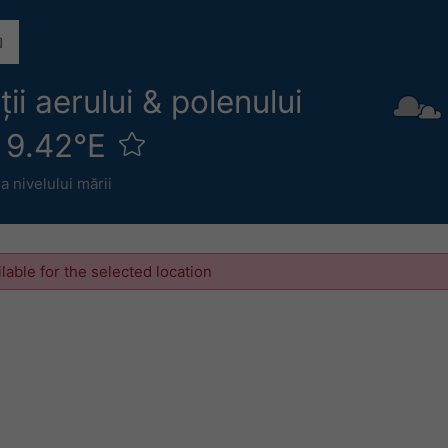
ii aerului & polenului
N 9.42°E
 nivelului mării
ilable for the selected location