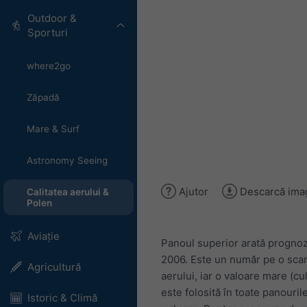
Outdoor &
Sporturi
where2go
Zăpadă
Mare & Surf
Astronomy Seeing
Ajutor
Descarcă ima
Calitatea aerului &
Polen
Aviație
Panoul superior arată prognoza
2006. Este un număr pe o scară
Agricultură
aerului, iar o valoare mare (cu
este folosită în toate panouri
Istoric & Climă