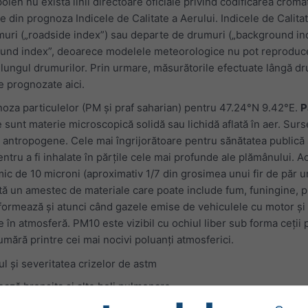
len nu există linii directoare oficiale privind codificarea cromat
 din prognoza Indicele de Calitate a Aerului. Indicele de Calitat
umuri („roadside index”) sau departe de drumuri („background in
und index”, deoarece modelele meteorologice nu pot reproduc
 lungul drumurilor. Prin urmare, măsurătorile efectuate lângă d
e prognozate aici.
noza particulelor (PM și praf saharian) pentru 47.24°N 9.42°E.
P
sunt materie microscopică solidă sau lichidă aflată în aer. Surs
au antropogene. Cele mai îngrijorătoare pentru sănătatea publică
entru a fi inhalate în părțile cele mai profunde ale plămânului. A
ic de 10 microni (aproximativ 1/7 din grosimea unui fir de păr u
tă un amestec de materiale care poate include fum, funingine, pr
e formează și atunci când gazele emise de vehiculele cu motor și
e în atmosferă. PM10 este vizibil cu ochiul liber sub forma ceții 
mără printre cei mai nocivi poluanți atmosferici.
 și severitatea crizelor de astm
ză bronșita și alte boli pulmonare