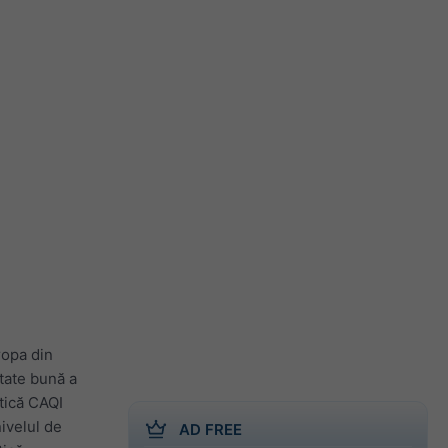
ropa din
itate bună a
atică CAQI
ivelul de
AD FREE