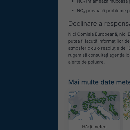
NO₂ inflamează mucoasa pl
NO₂ provoacă probleme prec
Declinare a responsab
Nici Comisia Europeană, nici 
putea fi făcută informațiilor 
atmosferic cu o rezoluție de 12
rugăm să consultați agenția loc
alerte de poluare.
Mai multe date met
Hărți meteo