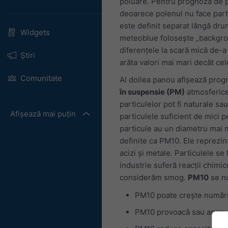
poluare. Pentru prognoza de po
deoarece polenul nu face parte
este definit separat lângă dr
Widgets
meteoblue folosește „backgro
diferențele la scară mică de-a
Știri
arăta valori mai mari decât cel
Comunitate
Al doilea panou afișează prog
în suspensie (PM)
atmosferice 
particulelor pot fi naturale s
Afișează mai puțin
particulele suficient de mici p
particule au un diametru mai m
definite ca PM10. Ele reprezin
acizi și metale. Particulele s
industrie suferă reacții chimic
considerăm smog.
PM10
se nu
PM10 poate crește numărul
PM10 provoacă sau agravea