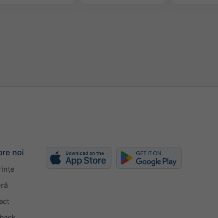
re noi
rințe
eră
act
back