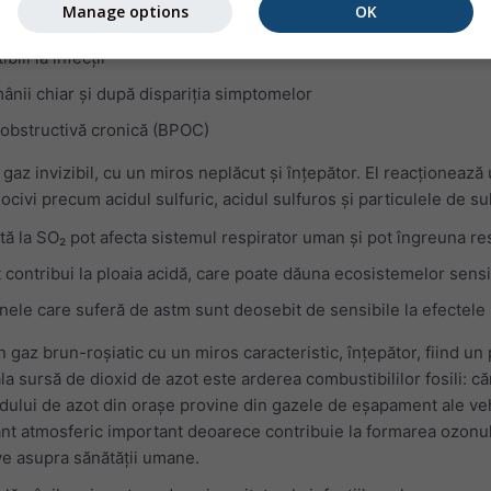
Manage options
OK
 de astm
ili la infecții
ânii chiar și după dispariția simptomelor
obstructivă cronică (BPOC)
gaz invizibil, cu un miros neplăcut și înțepător. El reacționează 
ivi precum acidul sulfuric, acidul sulfuros și particulele de sul
ă la SO₂ pot afecta sistemul respirator uman și pot îngreuna res
ot contribui la ploaia acidă, care poate dăuna ecosistemelor sensi
oanele care suferă de astm sunt deosebit de sensibile la efectele
 gaz brun-roșiatic cu un miros caracteristic, înțepător, fiind un
la sursă de dioxid de azot este arderea combustibililor fosili: c
xidului de azot din orașe provine din gazele de eșapament ale veh
ant atmosferic important deoarece contribuie la formarea ozonul
ve asupra sănătății umane.