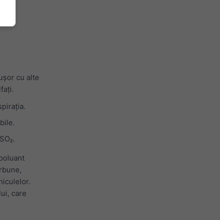
ușor cu alte
fați.
pirația.
bile.
 SO₂.
 poluant
ărbune,
iculelor.
ui, care