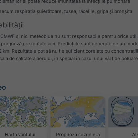
ămânilor și poate reduce imunitatea la infecțiile pulmonare
um respirația șuierătoare, tusea, răcelile, gripa și bronșita
ilității
ECMWF și nici meteoblue nu sunt responsabile pentru orice utili
de prognoză prezentate aici. Predicțiile sunt generate de un mode
 km. Rezultatele pot să nu fie suficient corelate cu concentrații
ală de calitate a aerului, în special în cazul unui vârf de poluare
eo
Harta vântului
Prognoză sezonieră
AI