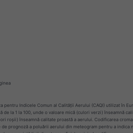
ginea
 pentru Indicele Comun al Calității Aerului (CAQI) utilizat în Eu
 de la 1 la 100, unde o valoare mică (culori verzi) înseamnă cal
lori roșii) înseamnă calitate proastă a aerului. Codificarea crom
le de prognoză a poluării aerului din meteogram pentru a indica n