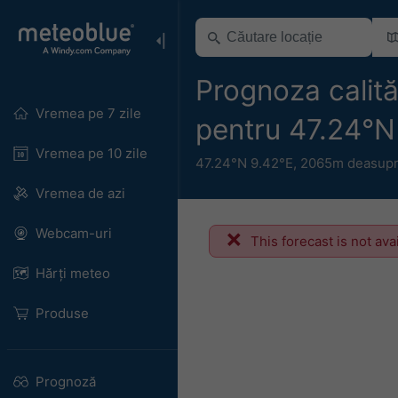
Prognoza calităț
Vremea pe 7 zile
pentru 47.24°
Vremea pe 10 zile
47.24°N 9.42°E,
2065m deasupra
Vremea de azi
Webcam-uri
This forecast is not ava
Hărți meteo
Produse
Prognoză