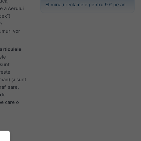
ică,
Eliminați reclamele pentru 9 € pe an
e a Aerului
dex”).
e
rumuri vor
articulele
ele
 sunt
ceste
man) și sunt
af, sare,
 de
pe care o