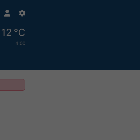
12 °C
4:00