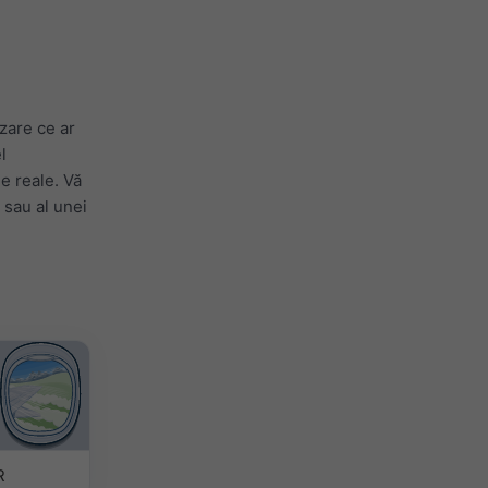
zare ce ar
l
le reale. Vă
 sau al unei
R