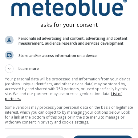
rganismului de a lupta împotriva infecțiilor
ticulat fin definit ca PM2.5, reprezentând particule fine cu diam
mpact al poluării cu particule asupra sănătății publice provine 
asks for your consent
PM2.5:
talitate specific vârstei, în special din cauze cardiovasculare.
Personalised advertising and content, advertising and content
measurement, audience research and services development
cule mai mici de 62 μm provenite din deșerturi. Adesea, particul
Store and/or access information on a device
entrații ridicate de PM10 și PM2.5 și la toate efectele asupra să
Learn more
elor poluante din aer sunt prezentate în al treilea panou. Polu
Your personal data will be processed and information from your device
ste cauzată în principal în zonele urbane. Ozonul poate:
(cookies, unique identifiers, and other device data) may be stored by,
accessed by and shared with 750 partners, or used specifically by this
ia profundă și viguroasă
site. We and our partners may use precise geolocation data.
List of
partners.
are și durere la o inspirație profundă
Some vendors may process your personal data on the basis of legitimate
interest, which you can object to by managing your options below. Look
iritație în gât
for a link at the bottom of this page or in the site menu to manage or
withdraw consent in privacy and cookie settings.
respiratorii
ecum astmul, emfizemul și bronșita cronică