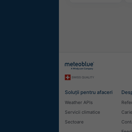
Soluții pentru afaceri
Desp
Weather APIs
Refe
Servicii climatice
Cari
Sectoare
Cont
Feed