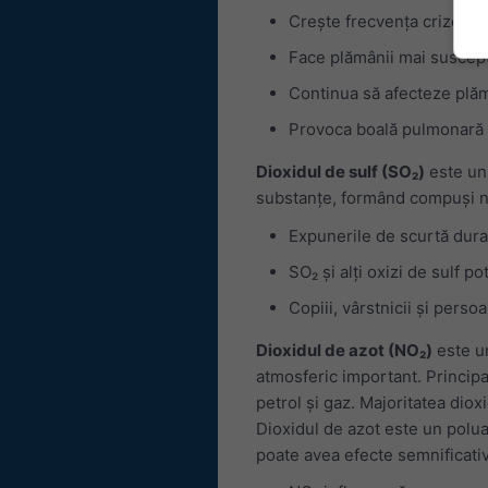
Crește frecvența crizelor
Face plămânii mai susceptib
Continua să afecteze plăm
Provoca boală pulmonară 
Dioxidul de sulf (SO₂)
este un 
substanțe, formând compuși noc
Expunerile de scurtă durat
SO₂ și alți oxizi de sulf p
Copiii, vârstnicii și pers
Dioxidul de azot (NO₂)
este un
atmosferic important. Principa
petrol și gaz. Majoritatea dio
Dioxidul de azot este un polu
poate avea efecte semnificati